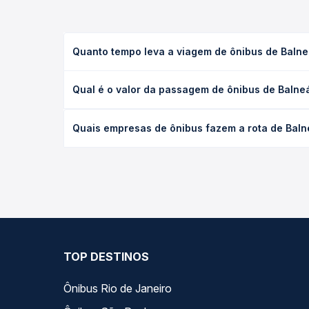
Quanto tempo leva a viagem de ônibus de Balneá
A viagem de ônibus de Balneário Piçarras, SC - Gra
Qual é o valor da passagem de ônibus de Balneár
de serviço (convencional, executivo ou leito) e a
na data desejada.
O preço da passagem de ônibus de Balneário Piçarra
Quais empresas de ônibus fazem a rota de Balne
viagem, a empresa, o tipo de poltrona e a antece
oferta para o seu roteiro.
As viações Reunidas operam o trecho de Balneário P
Passagem você compara todas as opções — empresas
TOP DESTINOS
Ônibus Rio de Janeiro