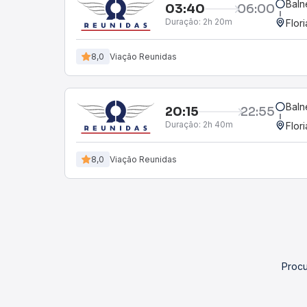
Baln
03:40
06:00
Duração:
2h 20m
Flor
8,0
Viação Reunidas
Baln
20:15
22:55
Duração:
2h 40m
Flor
8,0
Viação Reunidas
Procu