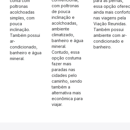
conta com
para as pernas,
com poltronas
poltronas
essa opção ofere
de pouca
acolchoadas
ainda mais confort
inclinação e
simples, com
nas viagens pela
acolchoadas,
pouca
Viação Reunidas.
ambiente
inclinação.
Também possui
climatizado,
Também possui
ambiente com ar-
banheiro e água
ar-
condicionado e
mineral.
condicionado,
banheiro.
Contudo, essa
banheiro e água
opção costuma
mineral.
fazer mais
paradas nas
cidades pelo
caminho, sendo
também a
alternativa mais
econômica para
viajar.