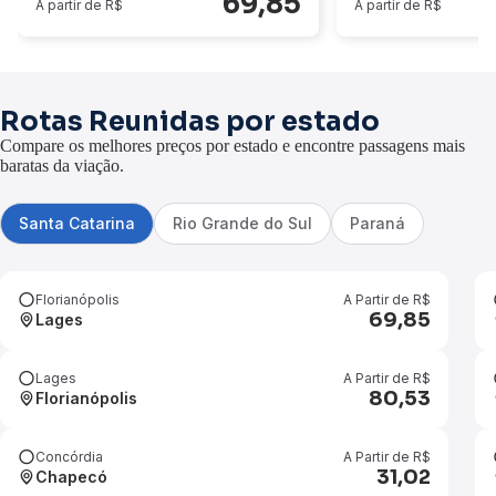
69,85
A partir de R$
A partir de R$
Rotas Reunidas por estado
Compare os melhores preços por estado e encontre passagens mais
baratas da viação.
Santa Catarina
Rio Grande do Sul
Paraná
Florianópolis
A Partir de R$
69,85
Lages
Lages
A Partir de R$
80,53
Florianópolis
Concórdia
A Partir de R$
31,02
Chapecó