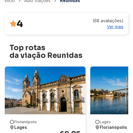
Início
Auto Viações
Reunidas
4
(68 avaliações)
Ver mais
Top rotas
da viação Reunidas
Florianópolis
Lages
Lages
Florianópolis