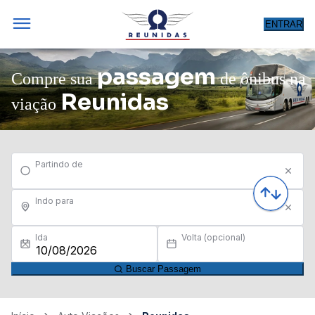
ENTRAR
passagem
Compre sua
de ônibus na
Reunidas
viação
Partindo de
Indo para
Ida
Volta (opcional)
Buscar Passagem