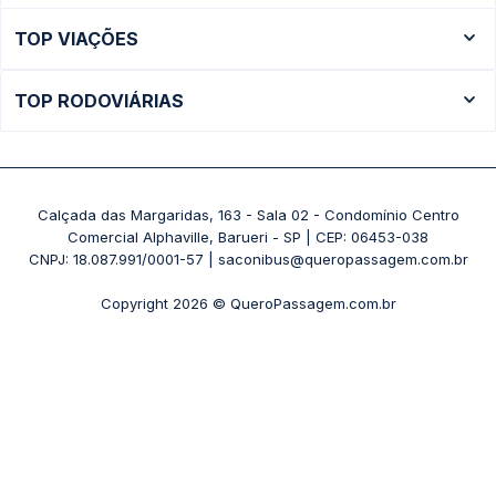
Ônibus Rio de Janeiro
TOP VIAÇÕES
Ônibus São Paulo
Passagens Cometa
Ônibus Brasília
TOP RODOVIÁRIAS
Passagens Gontijo
Ônibus Campinas
Rodoviária São Paulo - Tietê
Passagens 1001
Ônibus Londrina
Rodoviária Rio de Janeiro - Novo Rio
Passagens Águia Branca
+ Destinos
Rodoviária Belo Horizonte - Gov. Israel Pinheiro (Tergip)
Calçada das Margaridas, 163 - Sala 02 - Condomínio Centro
Passagens Pássaro Marron
Comercial Alphaville, Barueri - SP | CEP: 06453-038
Rodoviária Curitiba
+ Viações
CNPJ: 18.087.991/0001-57 | saconibus@queropassagem.com.br
Rodoviária São Paulo - Barra Funda
Copyright 2026 © QueroPassagem.com.br
+ Rodoviárias