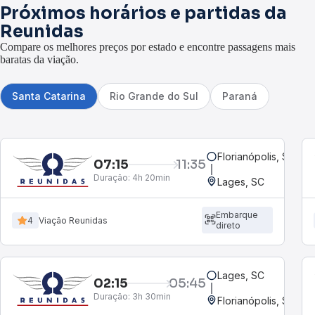
Próximos horários e partidas da
Reunidas
Compare os melhores preços por estado e encontre passagens mais
baratas da viação.
Santa Catarina
Rio Grande do Sul
Paraná
Florianópolis, SC - R
07:15
11:35
Duração:
4h 20min
Lages, SC
Embarque
4
Viação Reunidas
direto
Lages, SC
02:15
05:45
Duração:
3h 30min
Florianópolis, SC - R