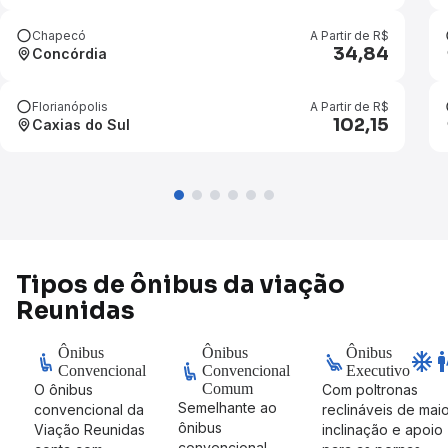
Chapecó
A Partir de R$
34,84
Concórdia
Florianópolis
A Partir de R$
102,15
Caxias do Sul
Tipos de ônibus da viação
Reunidas
Ônibus
Ônibus
Ônibus
ac_unit
w
Convencional
Convencional
Executivo
Comum
O ônibus
Com poltronas
Semelhante ao
convencional da
reclináveis de mai
ônibus
Viação Reunidas
inclinação e apoio
convencional,