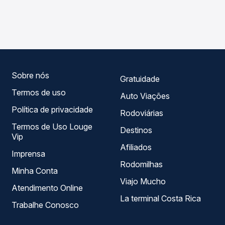
As viações Expresso Guanabara operam o trecho de
Passagem você compara os preços de todas as viações
Banabuiú, CE para Várzea Alegre, CE - Rodoviária, com
em tempo real e garante a melhor oferta para o seu
horários variados ao longo do dia. Na Quero Passagem
roteiro.
você compara todas as opções — empresas, horários,
tipos de serviço e preços — em um só lugar e escolhe a
que melhor se encaixa na sua viagem.
Sobre nós
Gratuidade
Termos de uso
Auto Viações
Política de privacidade
Rodoviárias
Termos de Uso Louge
Destinos
Vip
Afiliados
Imprensa
Rodomilhas
Minha Conta
Viajo Mucho
Atendimento Online
La terminal Costa Rica
Trabalhe Conosco