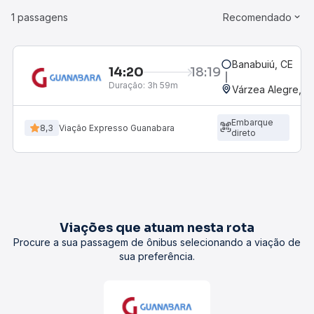
1 passagens
Recomendado
Banabuiú, CE
14:20
18:19
Duração:
3h 59m
Várzea Alegre, CE
Embarque
8,3
Viação Expresso Guanabara
direto
Viações que atuam nesta rota
Procure a sua passagem de ônibus selecionando a viação de
sua preferência.