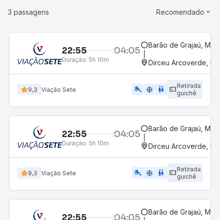
3 passagens
Recomendado
Barão de Grajaú, MA
22:55
04:05
Duração:
5h 10m
Dirceu Arcoverde, PI
Retirada
airline_seat_legroom_extra
ac_unit
WC
9,3
Viação Sete
guichê
Barão de Grajaú, MA
22:55
04:05
Duração:
5h 10m
Dirceu Arcoverde, PI
Retirada
airline_seat_legroom_extra
ac_unit
wc
9,3
Viação Sete
guichê
Barão de Grajaú, MA
22:55
04:05