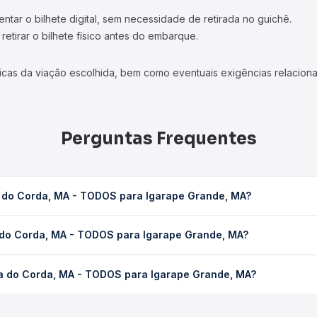
tar o bilhete digital, sem necessidade de retirada no guichê.
etirar o bilhete físico antes do embarque.
icas da viação escolhida, bem como eventuais exigências relaciona
Perguntas Frequentes
a do Corda, MA - TODOS para Igarape Grande, MA?
 para Igarape Grande, MA leva em média 0 horas, podendo variar c
a do Corda, MA - TODOS para Igarape Grande, MA?
 de tráfego. Na Quero Passagem você consulta os horários disponív
 MA - TODOS para Igarape Grande, MA custa em média não identifi
ra do Corda, MA - TODOS para Igarape Grande, MA?
compra. Na Quero Passagem você compara os preços de todas as vi
Barra do Corda, MA - TODOS para Igarape Grande, MA, com horário
s, tipos de serviço e preços — em um só lugar e escolhe a que me