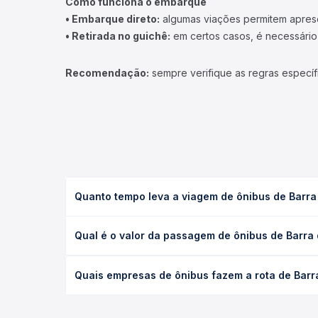
Como funciona o embarque
• Embarque direto:
algumas viações permitem apresen
• Retirada no guichê:
em certos casos, é necessário r
Recomendação:
sempre verifique as regras específ
Quanto tempo leva a viagem de ônibus de Barr
A viagem de ônibus de Barra do Corda, MA - TODOS
Qual é o valor da passagem de ônibus de Barr
(convencional, executivo ou leito) e as condições
desejada.
O preço da passagem de ônibus de Barra do Corda,
Quais empresas de ônibus fazem a rota de Bar
empresa, o tipo de poltrona e a antecedência da 
para o seu roteiro.
As viações não identificadas operam o trecho de 
você compara todas as opções — empresas, horário