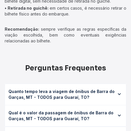
bilhete digital, sem necessidade de retirada no guichê.
• Retirada no guichê:
em certos casos, é necessário retirar o
bilhete físico antes do embarque.
Recomendação:
sempre verifique as regras específicas da
viação escolhida, bem como eventuais exigências
relacionadas ao bilhete.
Perguntas Frequentes
Quanto tempo leva a viagem de ônibus de Barra do
Garças, MT - TODOS para Guaraí, TO?
A viagem de ônibus de Barra do Garças, MT - TODOS
Qual é o valor da passagem de ônibus de Barra do
para Guaraí, TO leva em média 24h 40min, podendo variar
Garças, MT - TODOS para Guaraí, TO?
conforme a viação, o tipo de serviço (convencional,
executivo ou leito) e as condições de tráfego. Na Quero
O preço da passagem de ônibus de Barra do Garças, MT