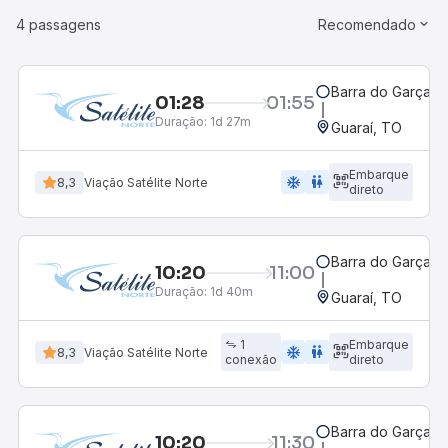
4 passagens
Recomendado
Barra do Garças,
01:28
01:55
Duração:
1d 27m
Guaraí, TO
Embarque
ac_unit
wc
8,3
Viação Satélite Norte
direto
Barra do Garças,
10:20
11:00
Duração:
1d 40m
Guaraí, TO
1
Embarque
ac_unit
wc
8,3
Viação Satélite Norte
conexão
direto
Barra do Garças,
10:20
11:30