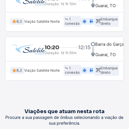
Duração:
1d 1h 10m
Guaraí, TO
1
Embarque
ac_unit
wc
8,3
Viação Satélite Norte
conexão
direto
Barra do Garças,
10:20
12:15
Duração:
1d 1h 55m
Guaraí, TO
1
Embarque
ac_unit
wc
8,3
Viação Satélite Norte
conexão
direto
Viações que atuam nesta rota
Procure a sua passagem de ônibus selecionando a viação de
sua preferência.