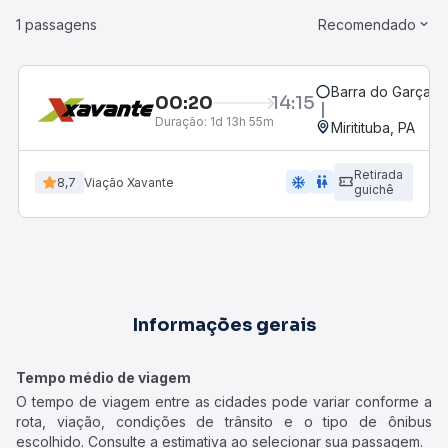
1 passagens
Recomendado
Barra do Garças,
00:20
14:15
Duração:
1d 13h 55m
Miritituba, PA
Retirada
ac_unit
wc
8,7
Viação Xavante
guichê
Informações gerais
Tempo médio de viagem
O tempo de viagem entre as cidades pode variar conforme a
rota, viação, condições de trânsito e o tipo de ônibus
escolhido. Consulte a estimativa ao selecionar sua passagem.