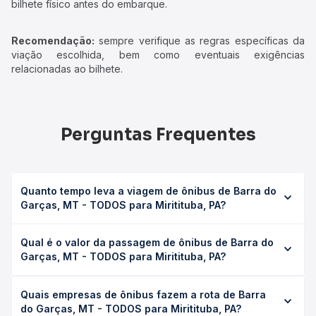
bilhete físico antes do embarque.
Recomendação:
sempre verifique as regras específicas da
viação escolhida, bem como eventuais exigências
relacionadas ao bilhete.
Perguntas Frequentes
Quanto tempo leva a viagem de ônibus de Barra do
Garças, MT - TODOS para Miritituba, PA?
A viagem de ônibus de Barra do Garças, MT - TODOS
Qual é o valor da passagem de ônibus de Barra do
para Miritituba, PA leva em média 37h 55min, podendo
Garças, MT - TODOS para Miritituba, PA?
variar conforme a viação, o tipo de serviço (convencional,
executivo ou leito) e as condições de tráfego. Na Quero
O preço da passagem de ônibus de Barra do Garças, MT
Passagem você consulta os horários disponíveis e vê a
Quais empresas de ônibus fazem a rota de Barra
- TODOS para Miritituba, PA custa em média R$ 756,01 e
duração exata de cada opção na data desejada.
do Garças, MT - TODOS para Miritituba, PA?
varia conforme a data da viagem, a empresa, o tipo de