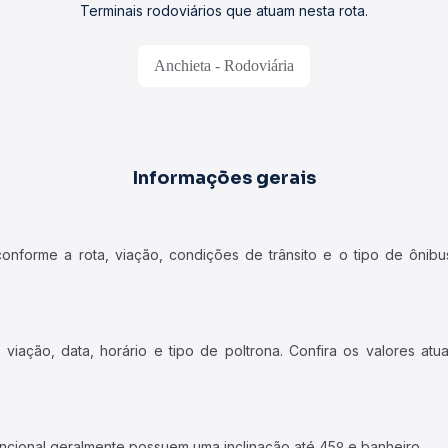
Terminais rodoviários que atuam nesta rota.
Anchieta - Rodoviária
Informações gerais
forme a rota, viação, condições de trânsito e o tipo de ônibus
iação, data, horário e tipo de poltrona. Confira os valores at
ncional geralmente possuem uma inclinação até 45º e banheiro.