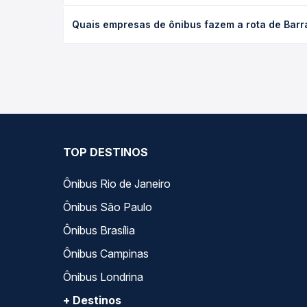
O preço da passagem de ônibus de Barra do Jucu, E
Quais empresas de ônibus fazem a rota de Barra
poltrona e a antecedência da compra. Na Quero Pa
As viações Alvorada operam o trecho de Barra do J
todas as opções — empresas, horários, tipos de se
TOP DESTINOS
Ônibus Rio de Janeiro
Ônibus São Paulo
Ônibus Brasília
Ônibus Campinas
Ônibus Londrina
+ Destinos