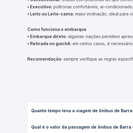
• Executivo:
poltronas confortáveis, ar-condicionado,
• Leito ou Leito-cama:
maior inclinação, ideal para 
Como funciona o embarque
• Embarque direto:
algumas viações permitem apresen
• Retirada no guichê:
em certos casos, é necessário r
Recomendação:
sempre verifique as regras específ
Quanto tempo leva a viagem de ônibus de Barra 
A viagem de ônibus de Barra do Jucu, ES para Anchi
Qual é o valor da passagem de ônibus de Barra 
executivo ou leito) e as condições de tráfego. Na