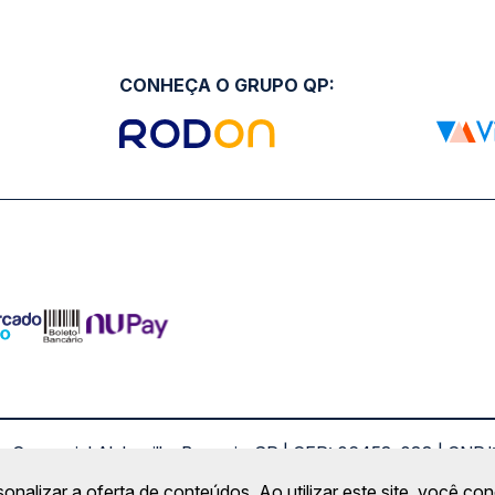
CONHEÇA O GRUPO QP:
ro Comercial Alphaville, Barueri - SP | CEP: 06453-038 | C
Copyright 2026 © QueroPassagem.com.br
sonalizar a oferta de conteúdos. Ao utilizar este site, você c