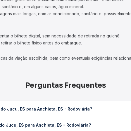
 sanitário e, em alguns casos, água mineral.
viagens mais longas, com ar-condicionado, sanitário e, possivelmente
tar o bilhete digital, sem necessidade de retirada no guichê.
etirar o bilhete físico antes do embarque.
icas da viação escolhida, bem como eventuais exigências relaciona
Perguntas Frequentes
do Jucu, ES para Anchieta, ES - Rodoviária?
eta, ES - Rodoviária leva em média 1h 40min, podendo variar confo
do Jucu, ES para Anchieta, ES - Rodoviária?
 Quero Passagem você consulta os horários disponíveis e vê a dur