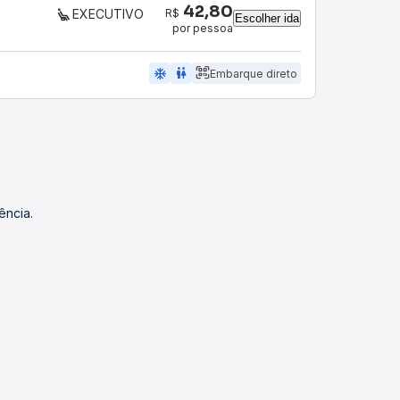
42,80
R$
EXECUTIVO
Escolher ida
por pessoa
ac_unit
wc
Embarque direto
ência.