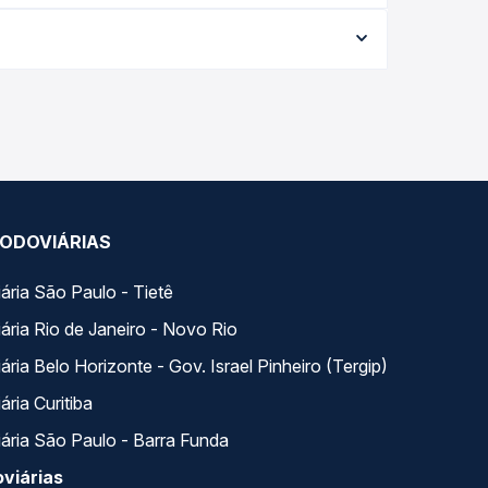
 conforme a data da viagem, a empresa, o tipo de
e garante a melhor oferta para o seu roteiro.
 longo do dia. Na Quero Passagem você compara
a na sua viagem.
ODOVIÁRIAS
ária São Paulo - Tietê
ária Rio de Janeiro - Novo Rio
ria Belo Horizonte - Gov. Israel Pinheiro (Tergip)
ria Curitiba
ária São Paulo - Barra Funda
viárias