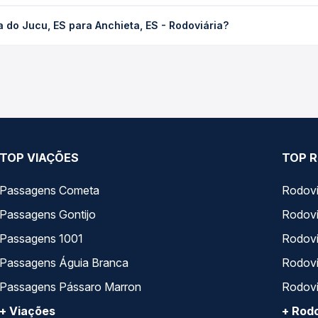
S para Anchieta, ES - Rodoviária custa em média R$ 42,80 e varia
 do Jucu, ES para Anchieta, ES - Rodoviária?
ssagem você compara os preços de todas as viações em tempo real 
ucu, ES para Anchieta, ES - Rodoviária, com horários variados ao
rviço e preços — em um só lugar e escolhe a que melhor se encaix
TOP VIAÇÕES
TOP R
Passagens Cometa
Rodovi
Passagens Gontijo
Rodovi
Passagens 1001
Rodoviá
Passagens Águia Branca
Rodoviá
Passagens Pássaro Marron
Rodovi
+ Viações
+ Rodo