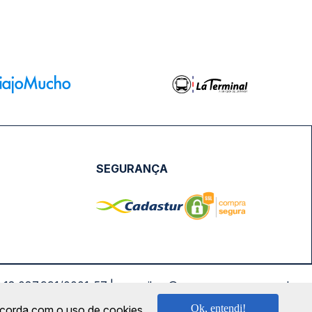
SEGURANÇA
NPJ: 18.087.991/0001-57 | saconibus@queropassagem.com.br
Ok, entendi!
oncorda com o uso de cookies.