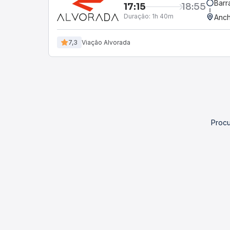
Barr
17:15
18:55
Duração:
1h 40m
Anch
7,3
Viação Alvorada
Procu