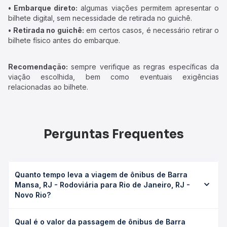
• Embarque direto:
algumas viações permitem apresentar o
bilhete digital, sem necessidade de retirada no guichê.
• Retirada no guichê:
em certos casos, é necessário retirar o
bilhete físico antes do embarque.
Recomendação:
sempre verifique as regras específicas da
viação escolhida, bem como eventuais exigências
relacionadas ao bilhete.
Perguntas Frequentes
Quanto tempo leva a viagem de ônibus de Barra
Mansa, RJ - Rodoviária para Rio de Janeiro, RJ -
Novo Rio?
A viagem de ônibus de Barra Mansa, RJ - Rodoviária para
Qual é o valor da passagem de ônibus de Barra
Rio de Janeiro, RJ - Novo Rio leva em média 2h 39min,