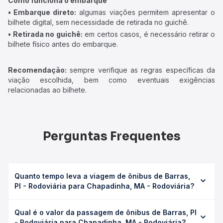
Como funciona o embarque
• Embarque direto:
algumas viações permitem apresentar o
bilhete digital, sem necessidade de retirada no guichê.
• Retirada no guichê:
em certos casos, é necessário retirar o
bilhete físico antes do embarque.
Recomendação:
sempre verifique as regras específicas da
viação escolhida, bem como eventuais exigências
relacionadas ao bilhete.
Perguntas Frequentes
Quanto tempo leva a viagem de ônibus de Barras,
PI - Rodoviária para Chapadinha, MA - Rodoviária?
A viagem de ônibus de Barras, PI - Rodoviária para
Qual é o valor da passagem de ônibus de Barras, PI
Chapadinha, MA - Rodoviária leva em média 5h 50min,
- Rodoviária para Chapadinha, MA - Rodoviária?