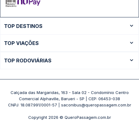
TOP DESTINOS
Ônibus Rio de Janeiro
TOP VIAÇÕES
Ônibus São Paulo
Passagens Cometa
Ônibus Brasília
TOP RODOVIÁRIAS
Passagens Gontijo
Ônibus Campinas
Rodoviária São Paulo - Tietê
Passagens 1001
Ônibus Londrina
Rodoviária Rio de Janeiro - Novo Rio
Passagens Águia Branca
+ Destinos
Rodoviária Belo Horizonte - Gov. Israel Pinheiro (Tergip)
Calçada das Margaridas, 163 - Sala 02 - Condomínio Centro
Passagens Pássaro Marron
Comercial Alphaville, Barueri - SP | CEP: 06453-038
Rodoviária Curitiba
+ Viações
CNPJ: 18.087.991/0001-57 | saconibus@queropassagem.com.br
Rodoviária São Paulo - Barra Funda
Copyright 2026 © QueroPassagem.com.br
+ Rodoviárias