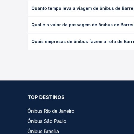
Quanto tempo leva a viagem de ônibus de Barrei
A viagem de ônibus de Barreiras, BA - Rodoviária 
Qual é o valor da passagem de ônibus de Barrei
executivo ou leito) e as condições de tráfego. Na
O preço da passagem de ônibus de Barreiras, BA - 
Quais empresas de ônibus fazem a rota de Barre
poltrona e a antecedência da compra. Na Quero Pa
As viações Emtram, Rápido Federal operam o trecho
compara todas as opções — empresas, horários, ti
TOP DESTINOS
Ônibus Rio de Janeiro
Ônibus São Paulo
Ônibus Brasília