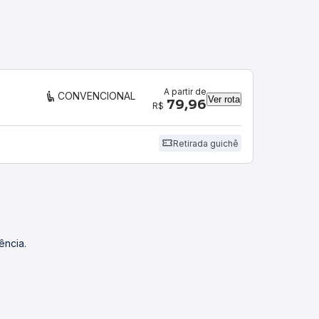
A partir de
CONVENCIONAL
Ver rota
79,96
R$
Retirada guichê
ência.