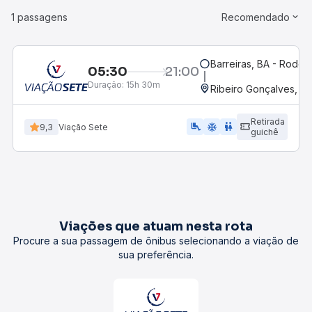
1 passagens
Recomendado
Barreiras, BA - Rodovi
05:30
21:00
Duração:
15h 30m
Ribeiro Gonçalves, PI
Retirada
airline_seat_legroom_extra
ac_unit
WC
9,3
Viação Sete
guichê
Viações que atuam nesta rota
Procure a sua passagem de ônibus selecionando a viação de
sua preferência.