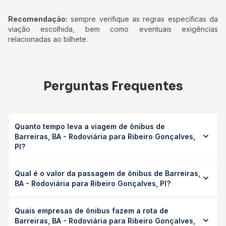
Recomendação:
sempre verifique as regras específicas da
viação escolhida, bem como eventuais exigências
relacionadas ao bilhete.
Perguntas Frequentes
Quanto tempo leva a viagem de ônibus de
Barreiras, BA - Rodoviária para Ribeiro Gonçalves,
PI?
A viagem de ônibus de Barreiras, BA - Rodoviária para
Qual é o valor da passagem de ônibus de Barreiras,
Ribeiro Gonçalves, PI leva em média 15h 30min, podendo
BA - Rodoviária para Ribeiro Gonçalves, PI?
variar conforme a viação, o tipo de serviço (convencional,
executivo ou leito) e as condições de tráfego. Na Quero
O preço da passagem de ônibus de Barreiras, BA -
Passagem você consulta os horários disponíveis e vê a
Quais empresas de ônibus fazem a rota de
Rodoviária para Ribeiro Gonçalves, PI custa em média R$
duração exata de cada opção na data desejada.
Barreiras, BA - Rodoviária para Ribeiro Gonçalves,
440,75 e varia conforme a data da viagem, a empresa, o