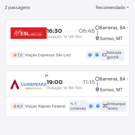
2 passagens
Recomendado
Barreiras, BA - R
16:30
06:45
Duração:
1d 14h 15m
Sorriso, MT
Retirada
ac_unit
wc
7,0
Viação Expresso São Luiz
guichê
1°
Barreiras, BA - R
19:00
11:15
Duração:
1d 16h 15m
Sorriso, MT
1
Embarque
ac_unit
wc
8,0
Viação Rápido Federal
conexão
direto