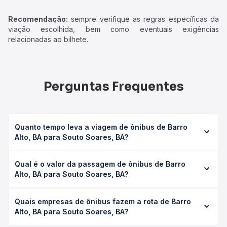
Recomendação:
sempre verifique as regras específicas da
viação escolhida, bem como eventuais exigências
relacionadas ao bilhete.
Perguntas Frequentes
Quanto tempo leva a viagem de ônibus de Barro
Alto, BA para Souto Soares, BA?
A viagem de ônibus de Barro Alto, BA para Souto Soares,
Qual é o valor da passagem de ônibus de Barro
BA leva em média 1h 46min, podendo variar conforme a
Alto, BA para Souto Soares, BA?
viação, o tipo de serviço (convencional, executivo ou
leito) e as condições de tráfego. Na Quero Passagem
O preço da passagem de ônibus de Barro Alto, BA para
você consulta os horários disponíveis e vê a duração
Quais empresas de ônibus fazem a rota de Barro
Souto Soares, BA custa em média R$ 22,51 e varia
exata de cada opção na data desejada.
Alto, BA para Souto Soares, BA?
conforme a data da viagem, a empresa, o tipo de poltrona
e a antecedência da compra. Na Quero Passagem você