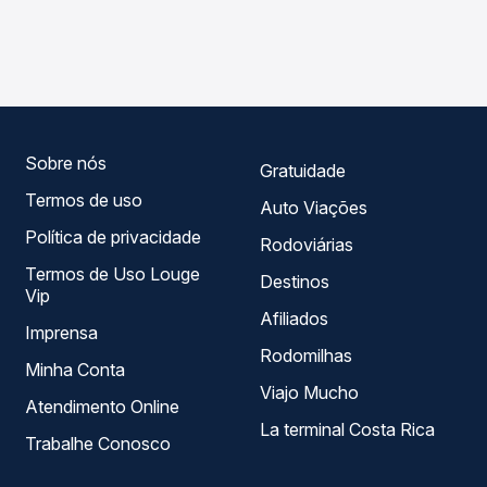
As viações Emtram operam o trecho de Barro Alto, BA para
compara os preços de todas as viações em tempo real e
Souto Soares, BA, com horários variados ao longo do dia.
garante a melhor oferta para o seu roteiro.
Na Quero Passagem você compara todas as opções —
empresas, horários, tipos de serviço e preços — em um
só lugar e escolhe a que melhor se encaixa na sua
viagem.
Sobre nós
Gratuidade
Termos de uso
Auto Viações
Política de privacidade
Rodoviárias
Termos de Uso Louge
Destinos
Vip
Afiliados
Imprensa
Rodomilhas
Minha Conta
Viajo Mucho
Atendimento Online
La terminal Costa Rica
Trabalhe Conosco