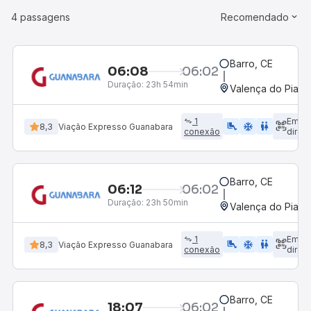
4 passagens
Recomendado
Barro, CE
06:08
06:02
Duração:
23h 54min
Valença do Piauí,
1
Emba
airline_seat_legroom_extra
ac_unit
wc
8,3
Viação Expresso Guanabara
conexão
direto
Barro, CE
06:12
06:02
Duração:
23h 50min
Valença do Piauí,
1
Emba
airline_seat_legroom_extra
ac_unit
wc
8,3
Viação Expresso Guanabara
conexão
direto
Barro, CE
18:07
06:02