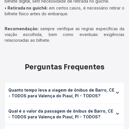
bilhete digital, sem necessidade de retirada no guichê.
• Retirada no guichê:
em certos casos, é necessário retirar o
bilhete físico antes do embarque.
Recomendação:
sempre verifique as regras específicas da
viação escolhida, bem como eventuais exigências
relacionadas ao bilhete.
Perguntas Frequentes
Quanto tempo leva a viagem de ônibus de Barro, CE
- TODOS para Valença do Piauí, PI - TODOS?
A viagem de ônibus de Barro, CE - TODOS para Valença
Qual é o valor da passagem de ônibus de Barro, CE
do Piauí, PI - TODOS leva em média 9h 20min, podendo
- TODOS para Valença do Piauí, PI - TODOS?
variar conforme a viação, o tipo de serviço (convencional,
executivo ou leito) e as condições de tráfego. Na Quero
O preço da passagem de ônibus de Barro, CE - TODOS