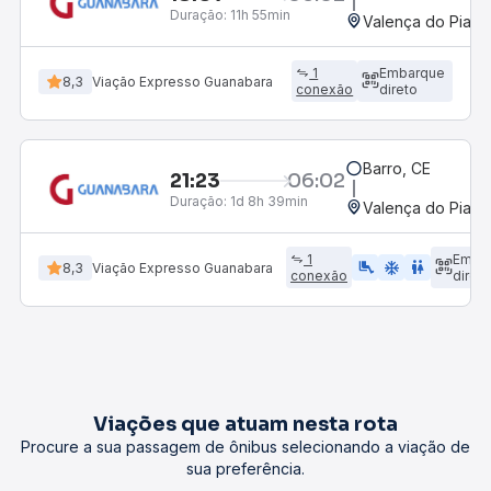
Duração:
11h 55min
Valença do Piauí,
1
Embarque
8,3
Viação Expresso Guanabara
conexão
direto
Barro, CE
21:23
06:02
Duração:
1d 8h 39min
Valença do Piauí,
1
Emba
airline_seat_legroom_extra
ac_unit
wc
8,3
Viação Expresso Guanabara
conexão
direto
Viações que atuam nesta rota
Procure a sua passagem de ônibus selecionando a viação de
sua preferência.