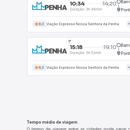
Barr
10:34
14:20
Duração:
3h 46min
Pont
8,0
Viação Expresso Nossa Senhora da Penha
1°
Barr
15:18
19:10
Duração:
3h 52min
Pont
8,0
Viação Expresso Nossa Senhora da Penha
Tempo médio de viagem
O tempo de viagem entre as cidades pode variar con