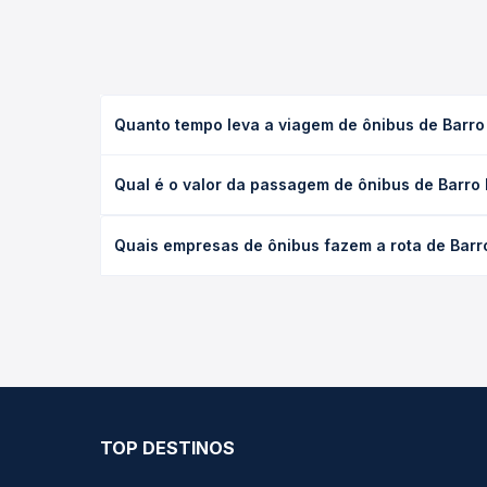
Quanto tempo leva a viagem de ônibus de Barro
A viagem de ônibus de Barro Preto, PR para Ponta 
Qual é o valor da passagem de ônibus de Barro
executivo ou leito) e as condições de tráfego. Na
O preço da passagem de ônibus de Barro Preto, PR
Quais empresas de ônibus fazem a rota de Barr
tipo de poltrona e a antecedência da compra. Na 
roteiro.
As viações não identificadas operam o trecho de 
compara todas as opções — empresas, horários, ti
TOP DESTINOS