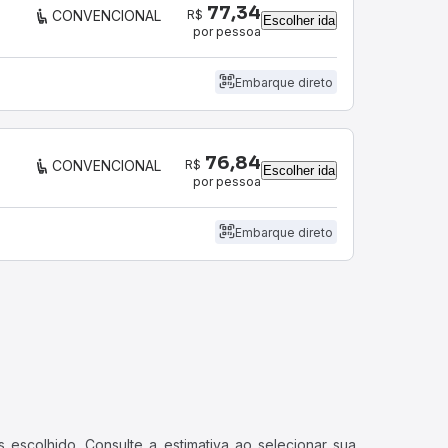
77,34
R$
CONVENCIONAL
Escolher ida
por pessoa
Embarque direto
76,84
R$
CONVENCIONAL
Escolher ida
por pessoa
Embarque direto
 escolhido. Consulte a estimativa ao selecionar sua