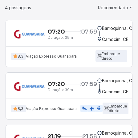
4 passagens
Recomendado
Barroquinha, CE
07:20
07:59
Duração:
39m
Camocim, CE
Embarque
8,3
Viação Expresso Guanabara
direto
Barroquinha, CE
07:20
07:59
Duração:
39m
Camocim, CE
Embarque
airline_seat_legroom_extra
ac_unit
WC
8,3
Viação Expresso Guanabara
direto
Barroquinha, CE
21:19
21:58