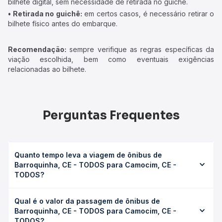
bilhete digital, sem necessidade de retirada no guichê.
• Retirada no guichê:
em certos casos, é necessário retirar o
bilhete físico antes do embarque.
Recomendação:
sempre verifique as regras específicas da
viação escolhida, bem como eventuais exigências
relacionadas ao bilhete.
Perguntas Frequentes
Quanto tempo leva a viagem de ônibus de
Barroquinha, CE - TODOS para Camocim, CE -
TODOS?
A viagem de ônibus de Barroquinha, CE - TODOS para
Qual é o valor da passagem de ônibus de
Camocim, CE - TODOS leva em média 0 horas, podendo
Barroquinha, CE - TODOS para Camocim, CE -
variar conforme a viação, o tipo de serviço (convencional,
TODOS?