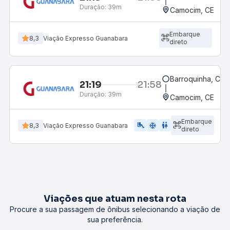
Duração:
39m
Camocim, CE
Embarque
8,3
Viação Expresso Guanabara
direto
Barroquinha, CE
21:19
21:58
Duração:
39m
Camocim, CE
Embarque
airline_seat_legroom_extra
ac_unit
WC
8,3
Viação Expresso Guanabara
direto
Viações que atuam nesta rota
Procure a sua passagem de ônibus selecionando a viação de
sua preferência.