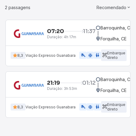
2 passagens
Recomendado
Barroquinha, CE
07:20
11:37
Duração:
4h 17m
Forquilha, CE
Embarque
airline_seat_legroom_extra
ac_unit
WC
8,3
Viação Expresso Guanabara
direto
Barroquinha, CE
21:19
01:12
Duração:
3h 53m
Forquilha, CE
Embarque
airline_seat_legroom_extra
ac_unit
WC
8,3
Viação Expresso Guanabara
direto