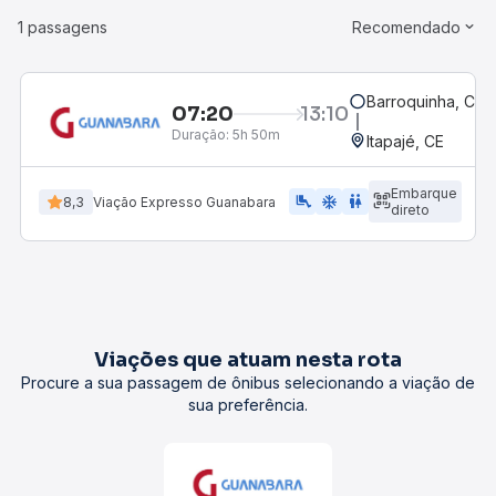
1 passagens
Recomendado
Barroquinha, CE
07:20
13:10
Duração:
5h 50m
Itapajé, CE
Embarque
airline_seat_legroom_extra
ac_unit
WC
8,3
Viação Expresso Guanabara
direto
Viações que atuam nesta rota
Procure a sua passagem de ônibus selecionando a viação de
sua preferência.