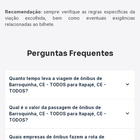
Recomendação:
sempre verifique as regras específicas da
viação escolhida, bem como eventuais exigências
relacionadas ao bilhete.
Perguntas Frequentes
Quanto tempo leva a viagem de ônibus de
Barroquinha, CE - TODOS para Itapajé, CE -
TODOS?
A viagem de ônibus de Barroquinha, CE - TODOS para
Qual é o valor da passagem de ônibus de
Itapajé, CE - TODOS leva em média 5h 50min, podendo
Barroquinha, CE - TODOS para Itapajé, CE -
variar conforme a viação, o tipo de serviço (convencional,
TODOS?
executivo ou leito) e as condições de tráfego. Na Quero
Passagem você consulta os horários disponíveis e vê a
O preço da passagem de ônibus de Barroquinha, CE -
duração exata de cada opção na data desejada.
Quais empresas de ônibus fazem a rota de
TODOS para Itapajé, CE - TODOS custa em média R$