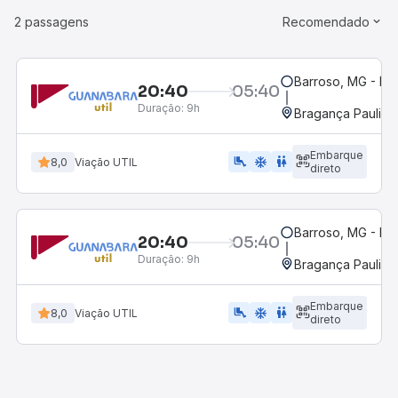
2 passagens
Recomendado
Barroso, MG - Ro
20:40
05:40
Duração:
9h
Bragança Paulista
Embarque
airline_seat_legroom_extra
ac_unit
WC
8,0
Viação UTIL
direto
Barroso, MG - Ro
20:40
05:40
Duração:
9h
Bragança Paulista
Embarque
airline_seat_legroom_extra
ac_unit
wc
8,0
Viação UTIL
direto