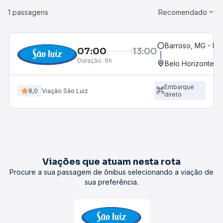
1 passagens
Recomendado
Barroso, MG - Ro
07:00
13:00
Duração:
6h
Belo Horizonte, M
Embarque
8,0
Viação São Luiz
direto
Viações que atuam nesta rota
Procure a sua passagem de ônibus selecionando a viação de
sua preferência.