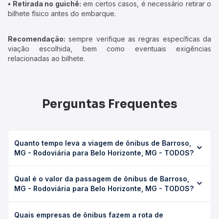
• Retirada no guichê:
em certos casos, é necessário retirar o
bilhete físico antes do embarque.
Recomendação:
sempre verifique as regras específicas da
viação escolhida, bem como eventuais exigências
relacionadas ao bilhete.
Perguntas Frequentes
Quanto tempo leva a viagem de ônibus de Barroso,
MG - Rodoviária para Belo Horizonte, MG - TODOS?
A viagem de ônibus de Barroso, MG - Rodoviária para
Qual é o valor da passagem de ônibus de Barroso,
Belo Horizonte, MG - TODOS leva em média 6h, podendo
MG - Rodoviária para Belo Horizonte, MG - TODOS?
variar conforme a viação, o tipo de serviço (convencional,
executivo ou leito) e as condições de tráfego. Na Quero
O preço da passagem de ônibus de Barroso, MG -
Passagem você consulta os horários disponíveis e vê a
Quais empresas de ônibus fazem a rota de
Rodoviária para Belo Horizonte, MG - TODOS custa em