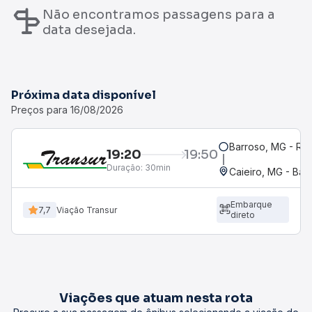
Não encontramos passagens para a
data desejada.
Próxima data disponível
Preços para 16/08/2026
Barroso, MG - Rod
19:20
19:50
Duração:
30min
Caieiro, MG - Ba
Embarque
7,7
Viação Transur
direto
Viações que atuam nesta rota