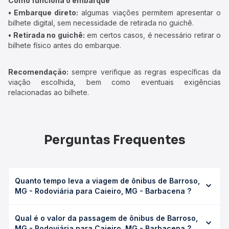
Como funciona o embarque
• Embarque direto:
algumas viações permitem apresentar o
bilhete digital, sem necessidade de retirada no guichê.
• Retirada no guichê:
em certos casos, é necessário retirar o
bilhete físico antes do embarque.
Recomendação:
sempre verifique as regras específicas da
viação escolhida, bem como eventuais exigências
relacionadas ao bilhete.
Perguntas Frequentes
Quanto tempo leva a viagem de ônibus de Barroso,
MG - Rodoviária para Caieiro, MG - Barbacena ?
A viagem de ônibus de Barroso, MG - Rodoviária para
Qual é o valor da passagem de ônibus de Barroso,
Caieiro, MG - Barbacena leva em média 0 horas, podendo
MG - Rodoviária para Caieiro, MG - Barbacena ?