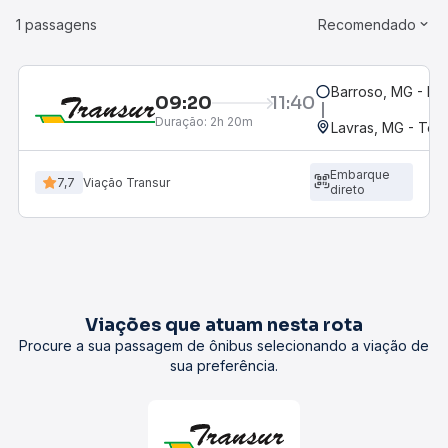
1 passagens
Recomendado
Barroso, MG - Ro
09:20
11:40
Duração:
2h 20m
Lavras, MG - Term
Embarque
7,7
Viação Transur
direto
Viações que atuam nesta rota
Procure a sua passagem de ônibus selecionando a viação de
sua preferência.