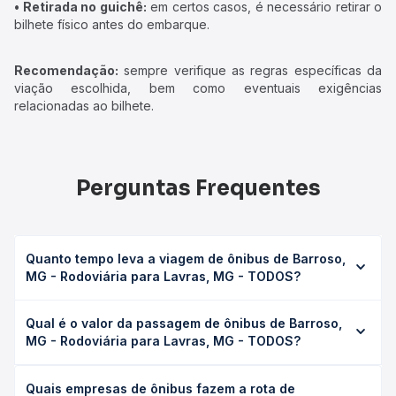
• Retirada no guichê:
em certos casos, é necessário retirar o
bilhete físico antes do embarque.
Recomendação:
sempre verifique as regras específicas da
viação escolhida, bem como eventuais exigências
relacionadas ao bilhete.
Perguntas Frequentes
Quanto tempo leva a viagem de ônibus de Barroso,
MG - Rodoviária para Lavras, MG - TODOS?
A viagem de ônibus de Barroso, MG - Rodoviária para
Qual é o valor da passagem de ônibus de Barroso,
Lavras, MG - TODOS leva em média 2h 20min, podendo
MG - Rodoviária para Lavras, MG - TODOS?
variar conforme a viação, o tipo de serviço (convencional,
executivo ou leito) e as condições de tráfego. Na Quero
O preço da passagem de ônibus de Barroso, MG -
Passagem você consulta os horários disponíveis e vê a
Quais empresas de ônibus fazem a rota de
Rodoviária para Lavras, MG - TODOS custa em média R$