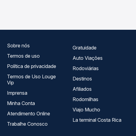
As viações Transur operam o trecho de Barroso, MG -
Passagem você compara os preços de todas as viações
Rodoviária para Santos Dumont, MG, com horários
em tempo real e garante a melhor oferta para o seu
variados ao longo do dia. Na Quero Passagem você
roteiro.
compara todas as opções — empresas, horários, tipos de
serviço e preços — em um só lugar e escolhe a que
melhor se encaixa na sua viagem.
Sobre nós
Gratuidade
Termos de uso
Auto Viações
Política de privacidade
Rodoviárias
Termos de Uso Louge
Destinos
Vip
Afiliados
Imprensa
Rodomilhas
Minha Conta
Viajo Mucho
Atendimento Online
La terminal Costa Rica
Trabalhe Conosco