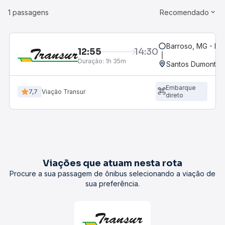
1 passagens
Recomendado
Barroso, MG - Ro
12:55
14:30
Duração:
1h 35m
Santos Dumont, M
Embarque
7,7
Viação Transur
direto
Viações que atuam nesta rota
Procure a sua passagem de ônibus selecionando a viação de
sua preferência.