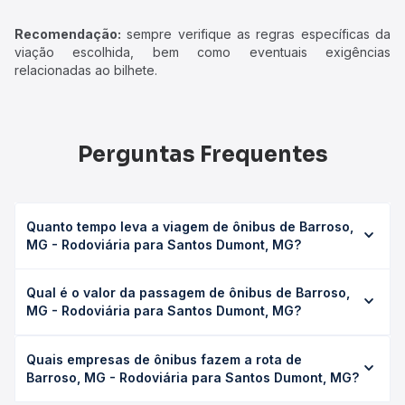
Recomendação:
sempre verifique as regras específicas da
viação escolhida, bem como eventuais exigências
relacionadas ao bilhete.
Perguntas Frequentes
Quanto tempo leva a viagem de ônibus de Barroso,
MG - Rodoviária para Santos Dumont, MG?
A viagem de ônibus de Barroso, MG - Rodoviária para
Qual é o valor da passagem de ônibus de Barroso,
Santos Dumont, MG leva em média 1h 35min, podendo
MG - Rodoviária para Santos Dumont, MG?
variar conforme a viação, o tipo de serviço (convencional,
executivo ou leito) e as condições de tráfego. Na Quero
O preço da passagem de ônibus de Barroso, MG -
Passagem você consulta os horários disponíveis e vê a
Quais empresas de ônibus fazem a rota de
Rodoviária para Santos Dumont, MG custa em média R$
duração exata de cada opção na data desejada.
Barroso, MG - Rodoviária para Santos Dumont, MG?
41,90 e varia conforme a data da viagem, a empresa, o
tipo de poltrona e a antecedência da compra. Na Quero