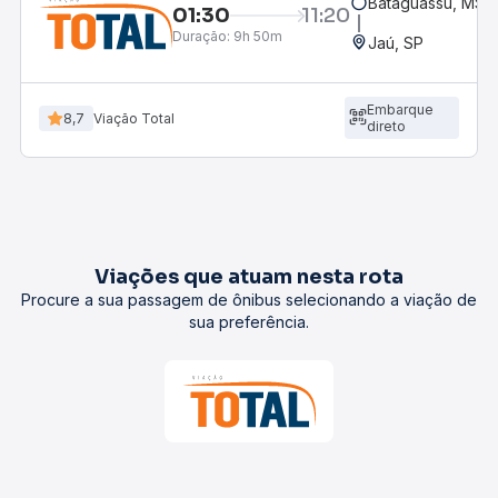
Bataguassu, MS
01:30
11:20
Duração:
9h 50m
Jaú, SP
Embarque
8,7
Viação Total
direto
Viações que atuam nesta rota
Procure a sua passagem de ônibus selecionando a viação de
sua preferência.