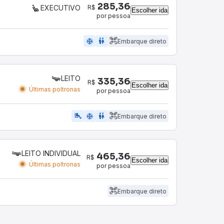
285,36
R$
EXECUTIVO
Escolher ida
por pessoa
ac_unit
wc
Embarque direto
LEITO
335,36
R$
Escolher ida
Últimas poltronas
por pessoa
airline_seat_legroom_extra
ac_unit
wc
Embarque direto
LEITO INDIVIDUAL
465,36
R$
Escolher ida
Últimas poltronas
por pessoa
Embarque direto