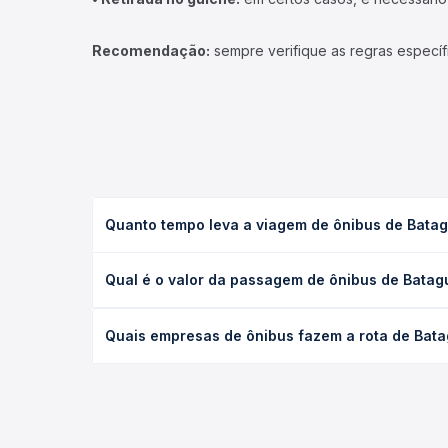
Recomendação:
sempre verifique as regras específ
Quanto tempo leva a viagem de ônibus de Bata
A viagem de ônibus de Bataguassu, MS para Piumhi,
Qual é o valor da passagem de ônibus de Batag
e as condições de tráfego. Na Quero Passagem voc
O preço da passagem de ônibus de Bataguassu, MS p
Quais empresas de ônibus fazem a rota de Bat
antecedência da compra. Na Quero Passagem você c
As viações Total operam o trecho de Bataguassu, 
empresas, horários, tipos de serviço e preços — e