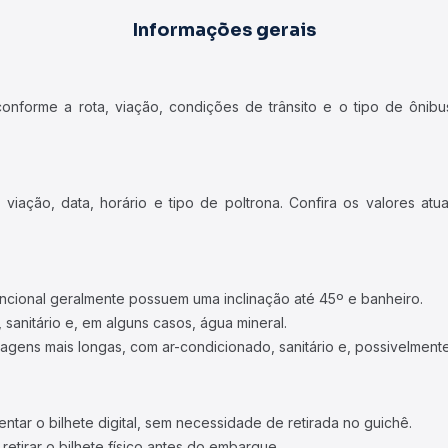
Informações gerais
forme a rota, viação, condições de trânsito e o tipo de ônibus
iação, data, horário e tipo de poltrona. Confira os valores at
ncional geralmente possuem uma inclinação até 45º e banheiro.
 sanitário e, em alguns casos, água mineral.
viagens mais longas, com ar-condicionado, sanitário e, possivelmente
tar o bilhete digital, sem necessidade de retirada no guichê.
etirar o bilhete físico antes do embarque.