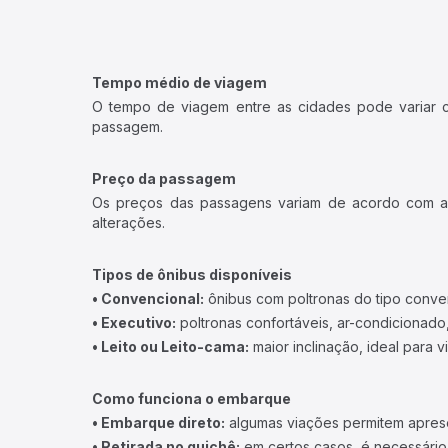
Tempo médio de viagem
O tempo de viagem entre as cidades pode variar con
passagem.
Preço da passagem
Os preços das passagens variam de acordo com a v
alterações.
Tipos de ônibus disponíveis
• Convencional:
ônibus com poltronas do tipo conve
• Executivo:
poltronas confortáveis, ar-condicionado,
• Leito ou Leito-cama:
maior inclinação, ideal para 
Como funciona o embarque
• Embarque direto:
algumas viações permitem apresen
• Retirada no guichê:
em certos casos, é necessário r