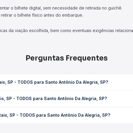
tar o bilhete digital, sem necessidade de retirada no guichê.
etirar o bilhete físico antes do embarque.
icas da viação escolhida, bem como eventuais exigências relaciona
Perguntas Frequentes
is, SP - TODOS para Santo Antônio Da Alegria, SP?
anto Antônio Da Alegria, SP leva em média 0 horas, podendo variar
is, SP - TODOS para Santo Antônio Da Alegria, SP?
 de tráfego. Na Quero Passagem você consulta os horários disponív
ODOS para Santo Antônio Da Alegria, SP custa em média não identi
ais, SP - TODOS para Santo Antônio Da Alegria, SP?
compra. Na Quero Passagem você compara os preços de todas as vi
atatais, SP - TODOS para Santo Antônio Da Alegria, SP, com horári
s, tipos de serviço e preços — em um só lugar e escolhe a que me