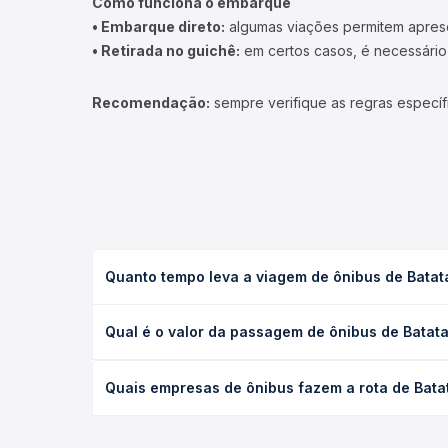
Como funciona o embarque
• Embarque direto:
algumas viações permitem apresen
• Retirada no guichê:
em certos casos, é necessário r
Recomendação:
sempre verifique as regras específ
Quanto tempo leva a viagem de ônibus de Batata
A viagem de ônibus de Batatais, SP - TODOS para S
Qual é o valor da passagem de ônibus de Batata
(convencional, executivo ou leito) e as condições
desejada.
O preço da passagem de ônibus de Batatais, SP - T
Quais empresas de ônibus fazem a rota de Batat
empresa, o tipo de poltrona e a antecedência da 
para o seu roteiro.
As viações não identificadas operam o trecho de B
você compara todas as opções — empresas, horário