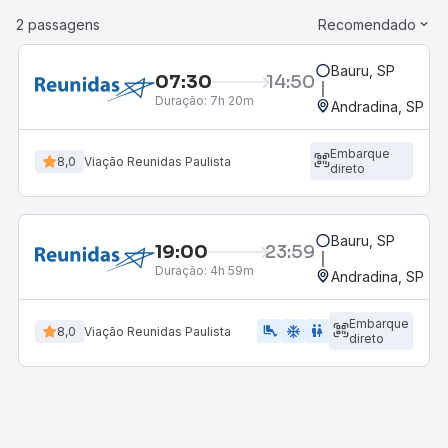
2 passagens
Recomendado
Bauru, SP
07:30
14:50
Duração:
7h 20m
Andradina, SP - R
Embarque
8,0
Viação Reunidas Paulista
direto
Bauru, SP
19:00
23:59
Duração:
4h 59m
Andradina, SP - R
Embarque
airline_seat_legroom_extra
ac_unit
WC
8,0
Viação Reunidas Paulista
direto