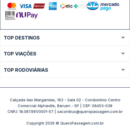
TOP DESTINOS
Ônibus Rio de Janeiro
TOP VIAÇÕES
Ônibus São Paulo
Passagens Cometa
Ônibus Brasília
TOP RODOVIÁRIAS
Passagens Gontijo
Ônibus Campinas
Rodoviária São Paulo - Tietê
Passagens 1001
Ônibus Londrina
Rodoviária Rio de Janeiro - Novo Rio
Passagens Águia Branca
+ Destinos
Rodoviária Belo Horizonte - Gov. Israel Pinheiro (Tergip)
Calçada das Margaridas, 163 - Sala 02 - Condomínio Centro
Passagens Pássaro Marron
Comercial Alphaville, Barueri - SP | CEP: 06453-038
Rodoviária Curitiba
+ Viações
CNPJ: 18.087.991/0001-57 | saconibus@queropassagem.com.br
Rodoviária São Paulo - Barra Funda
Copyright 2026 © QueroPassagem.com.br
+ Rodoviárias