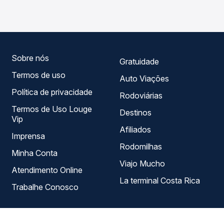
SP, com horários variados ao longo do dia. Na Quero
Passagem você compara todas as opções — empresas,
horários, tipos de serviço e preços — em um só lugar e
escolhe a que melhor se encaixa na sua viagem.
Sobre nós
Gratuidade
Termos de uso
Auto Viações
Política de privacidade
Rodoviárias
Termos de Uso Louge
Destinos
Vip
Afiliados
Imprensa
Rodomilhas
Minha Conta
Viajo Mucho
Atendimento Online
La terminal Costa Rica
Trabalhe Conosco