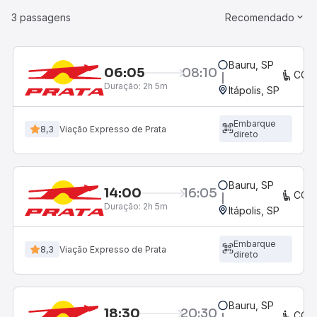
3 passagens
Recomendado
Bauru, SP
06:05
08:10
CON
Duração:
2h 5m
Itápolis, SP
Embarque
8,3
Viação Expresso de Prata
direto
Bauru, SP
14:00
16:05
CON
Duração:
2h 5m
Itápolis, SP
Embarque
8,3
Viação Expresso de Prata
direto
Bauru, SP
18:30
20:30
CON