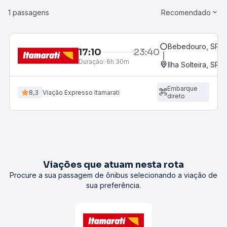
1 passagens
Recomendado
Bebedouro, SP - 
17:10
23:40
Duração:
6h 30m
Ilha Solteira, SP
Embarque
8,3
Viação Expresso Itamarati
direto
Viações que atuam nesta rota
Procure a sua passagem de ônibus selecionando a viação de
sua preferência.