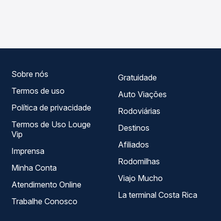
As viações Expresso Itamarati operam o trecho de
Passagem você compara os preços de todas as viações
Bebedouro, SP - TODOS para Ilha Solteira, SP, com
em tempo real e garante a melhor oferta para o seu
horários variados ao longo do dia. Na Quero Passagem
roteiro.
você compara todas as opções — empresas, horários,
tipos de serviço e preços — em um só lugar e escolhe a
que melhor se encaixa na sua viagem.
Sobre nós
Gratuidade
Termos de uso
Auto Viações
Política de privacidade
Rodoviárias
Termos de Uso Louge
Destinos
Vip
Afiliados
Imprensa
Rodomilhas
Minha Conta
Viajo Mucho
Atendimento Online
La terminal Costa Rica
Trabalhe Conosco