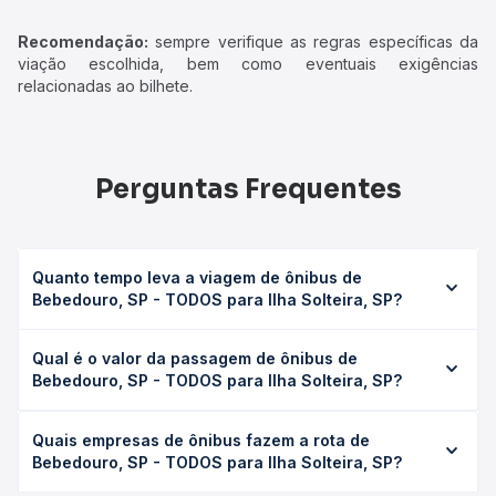
Recomendação:
sempre verifique as regras específicas da
viação escolhida, bem como eventuais exigências
relacionadas ao bilhete.
Perguntas Frequentes
Quanto tempo leva a viagem de ônibus de
Bebedouro, SP - TODOS para Ilha Solteira, SP?
A viagem de ônibus de Bebedouro, SP - TODOS para Ilha
Qual é o valor da passagem de ônibus de
Solteira, SP leva em média 6h 30min, podendo variar
Bebedouro, SP - TODOS para Ilha Solteira, SP?
conforme a viação, o tipo de serviço (convencional,
executivo ou leito) e as condições de tráfego. Na Quero
O preço da passagem de ônibus de Bebedouro, SP -
Passagem você consulta os horários disponíveis e vê a
Quais empresas de ônibus fazem a rota de
TODOS para Ilha Solteira, SP custa em média R$ 142,81 e
duração exata de cada opção na data desejada.
Bebedouro, SP - TODOS para Ilha Solteira, SP?
varia conforme a data da viagem, a empresa, o tipo de
poltrona e a antecedência da compra. Na Quero