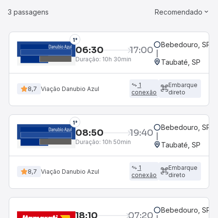
3 passagens
Recomendado
1°
Bebedouro, SP - 
06:30
17:00
Duração:
10h 30min
Taubaté, SP
1
Embarque
8,7
Viação Danubio Azul
conexão
direto
1°
Bebedouro, SP - 
08:50
19:40
Duração:
10h 50min
Taubaté, SP
1
Embarque
8,7
Viação Danubio Azul
conexão
direto
Bebedouro, SP - 
18:10
07:20