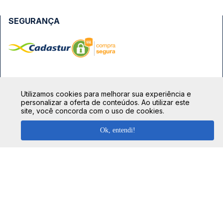
SEGURANÇA
FORMAS DE PAGAMENTO
Utilizamos cookies para melhorar sua experiência e
personalizar a oferta de conteúdos. Ao utilizar este
site, você concorda com o uso de cookies.
Ok, entendi!
TOP DESTINOS
Ônibus Rio de Janeiro
TOP VIAÇÕES
Ônibus São Paulo
Passagens Cometa
Ônibus Brasília
TOP RODOVIÁRIAS
Passagens Gontijo