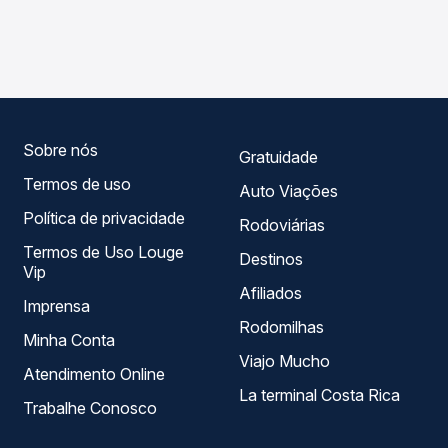
As viações Satélite Norte operam o trecho de Belém, PA -
Passagem você compara os preços de todas as viações
Rodoviária para Goianésia, GO, com horários variados ao
em tempo real e garante a melhor oferta para o seu
longo do dia. Na Quero Passagem você compara todas as
roteiro.
opções — empresas, horários, tipos de serviço e preços
— em um só lugar e escolhe a que melhor se encaixa na
sua viagem.
Sobre nós
Gratuidade
Termos de uso
Auto Viações
Política de privacidade
Rodoviárias
Termos de Uso Louge
Destinos
Vip
Afiliados
Imprensa
Rodomilhas
Minha Conta
Viajo Mucho
Atendimento Online
La terminal Costa Rica
Trabalhe Conosco