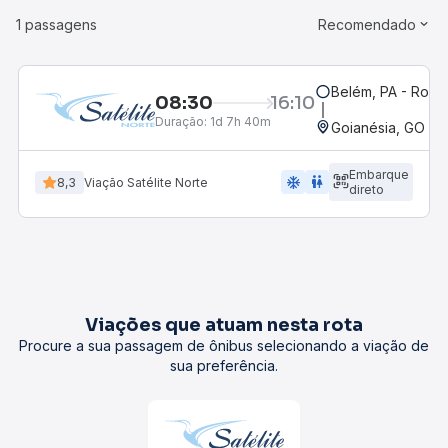
1 passagens
Recomendado
Belém, PA - Rodov
08:30
16:10
Duração:
1d 7h 40m
Goianésia, GO
Embarque
ac_unit
wc
8,3
Viação Satélite Norte
direto
Viações que atuam nesta rota
Procure a sua passagem de ônibus selecionando a viação de
sua preferência.