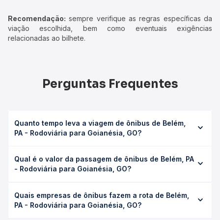
Recomendação:
sempre verifique as regras específicas da
viação escolhida, bem como eventuais exigências
relacionadas ao bilhete.
Perguntas Frequentes
Quanto tempo leva a viagem de ônibus de Belém,
PA - Rodoviária para Goianésia, GO?
A viagem de ônibus de Belém, PA - Rodoviária para
Qual é o valor da passagem de ônibus de Belém, PA
Goianésia, GO leva em média 31h 46min, podendo variar
- Rodoviária para Goianésia, GO?
conforme a viação, o tipo de serviço (convencional,
executivo ou leito) e as condições de tráfego. Na Quero
O preço da passagem de ônibus de Belém, PA -
Passagem você consulta os horários disponíveis e vê a
Quais empresas de ônibus fazem a rota de Belém,
Rodoviária para Goianésia, GO custa em média R$ 649,00
duração exata de cada opção na data desejada.
PA - Rodoviária para Goianésia, GO?
e varia conforme a data da viagem, a empresa, o tipo de
poltrona e a antecedência da compra. Na Quero