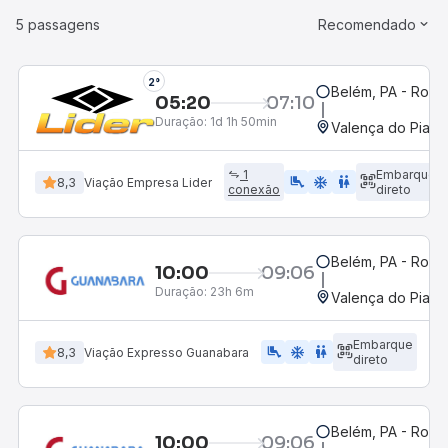
5 passagens
Recomendado
2°
Belém, PA - Rodov
05:20
07:10
Duração:
1d 1h 50min
Valença do Piauí,
1
Embarque
airline_seat_legroom_extra
ac_unit
WC
8,3
Viação Empresa Lider
conexão
direto
Belém, PA - Rodov
10:00
09:06
Duração:
23h 6m
Valença do Piauí,
Embarque
airline_seat_legroom_extra
ac_unit
WC
8,3
Viação Expresso Guanabara
direto
Belém, PA - Rodov
10:00
09:06