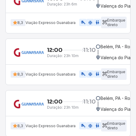
Duração:
23h 6m
Valença do Piauí,
Embarque
airline_seat_legroom_extra
ac_unit
wc
8,3
Viação Expresso Guanabara
direto
Belém, PA - Rodov
12:00
11:10
Duração:
23h 10m
Valença do Piauí,
Embarque
airline_seat_legroom_extra
ac_unit
WC
8,3
Viação Expresso Guanabara
direto
Belém, PA - Rodov
12:00
11:10
Duração:
23h 10m
Valença do Piauí,
Embarque
airline_seat_legroom_extra
ac_unit
wc
8,3
Viação Expresso Guanabara
direto