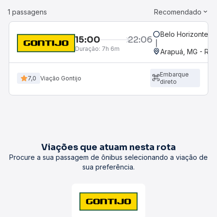
1 passagens
Recomendado
Belo Horizonte, M
15:00
22:06
Duração:
7h 6m
Arapuá, MG - Rod
Embarque
7,0
Viação Gontijo
direto
Viações que atuam nesta rota
Procure a sua passagem de ônibus selecionando a viação de
sua preferência.