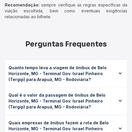
Recomendação:
sempre verifique as regras específicas da
viação escolhida, bem como eventuais exigências
relacionadas ao bilhete.
Perguntas Frequentes
Quanto tempo leva a viagem de ônibus de Belo
Horizonte, MG - Terminal Gov. Israel Pinheiro
(Tergip) para Arapuá, MG - Rodoviária?
A viagem de ônibus de Belo Horizonte, MG - Terminal Gov.
Qual é o valor da passagem de ônibus de Belo
Israel Pinheiro (Tergip) para Arapuá, MG - Rodoviária leva
Horizonte, MG - Terminal Gov. Israel Pinheiro
em média 7h 6min, podendo variar conforme a viação, o
(Tergip) para Arapuá, MG - Rodoviária?
tipo de serviço (convencional, executivo ou leito) e as
condições de tráfego. Na Quero Passagem você consulta
O preço da passagem de ônibus de Belo Horizonte, MG -
os horários disponíveis e vê a duração exata de cada
Quais empresas de ônibus fazem a rota de Belo
Terminal Gov. Israel Pinheiro (Tergip) para Arapuá, MG -
opção na data desejada.
Horizonte, MG - Terminal Gov. Israel Pinheiro
Rodoviária custa em média R$ 116,49 e varia conforme a