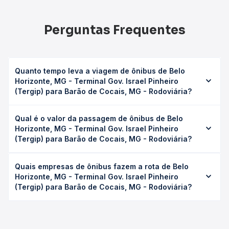
Perguntas Frequentes
Quanto tempo leva a viagem de ônibus de Belo
Horizonte, MG - Terminal Gov. Israel Pinheiro
(Tergip) para Barão de Cocais, MG - Rodoviária?
A viagem de ônibus de Belo Horizonte, MG - Terminal Gov.
Qual é o valor da passagem de ônibus de Belo
Israel Pinheiro (Tergip) para Barão de Cocais, MG -
Horizonte, MG - Terminal Gov. Israel Pinheiro
Rodoviária leva em média 2h 8min, podendo variar
(Tergip) para Barão de Cocais, MG - Rodoviária?
conforme a viação, o tipo de serviço (convencional,
executivo ou leito) e as condições de tráfego. Na Quero
O preço da passagem de ônibus de Belo Horizonte, MG -
Passagem você consulta os horários disponíveis e vê a
Quais empresas de ônibus fazem a rota de Belo
Terminal Gov. Israel Pinheiro (Tergip) para Barão de
duração exata de cada opção na data desejada.
Horizonte, MG - Terminal Gov. Israel Pinheiro
Cocais, MG - Rodoviária custa em média R$ 63,82 e varia
(Tergip) para Barão de Cocais, MG - Rodoviária?
conforme a data da viagem, a empresa, o tipo de poltrona
e a antecedência da compra. Na Quero Passagem você
As viações Pássaro Verde operam o trecho de Belo
compara os preços de todas as viações em tempo real e
Horizonte, MG - Terminal Gov. Israel Pinheiro (Tergip) para
garante a melhor oferta para o seu roteiro.
Barão de Cocais, MG - Rodoviária, com horários variados