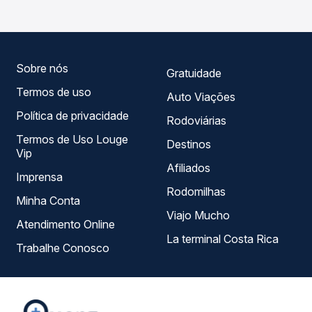
ao longo do dia. Na Quero Passagem você compara todas
as opções — empresas, horários, tipos de serviço e
preços — em um só lugar e escolhe a que melhor se
encaixa na sua viagem.
Sobre nós
Gratuidade
Termos de uso
Auto Viações
Política de privacidade
Rodoviárias
Termos de Uso Louge
Destinos
Vip
Afiliados
Imprensa
Rodomilhas
Minha Conta
Viajo Mucho
Atendimento Online
La terminal Costa Rica
Trabalhe Conosco