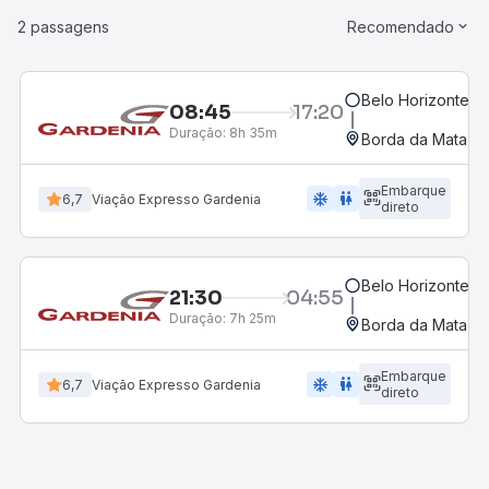
2 passagens
Recomendado
Belo Horizonte, M
08:45
17:20
Duração:
8h 35m
Borda da Mata, 
Embarque
ac_unit
wc
6,7
Viação Expresso Gardenia
direto
Belo Horizonte, M
21:30
04:55
Duração:
7h 25m
Borda da Mata, 
Embarque
ac_unit
wc
6,7
Viação Expresso Gardenia
direto