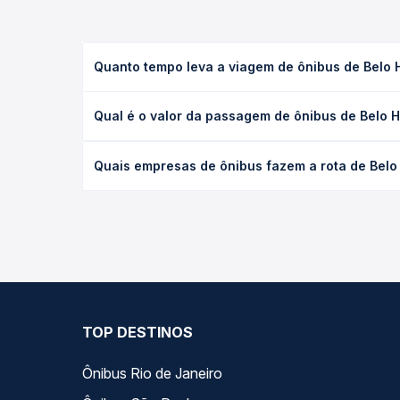
Quanto tempo leva a viagem de ônibus de Belo H
A viagem de ônibus de Belo Horizonte, MG - Termina
Qual é o valor da passagem de ônibus de Belo Ho
o tipo de serviço (convencional, executivo ou lei
opção na data desejada.
O preço da passagem de ônibus de Belo Horizonte, 
Quais empresas de ônibus fazem a rota de Belo 
data da viagem, a empresa, o tipo de poltrona e 
melhor oferta para o seu roteiro.
As viações Gontijo operam o trecho de Belo Horizon
Quero Passagem você compara todas as opções — em
TOP DESTINOS
Ônibus Rio de Janeiro