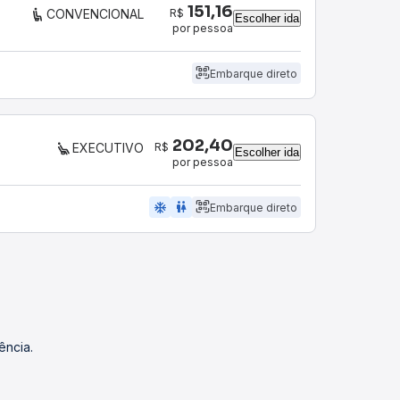
151,16
R$
CONVENCIONAL
Escolher ida
por pessoa
Embarque direto
202,40
R$
EXECUTIVO
Escolher ida
por pessoa
ac_unit
wc
Embarque direto
ência.