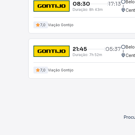
Belo
08:30
17:13
Duração:
8h 43m
Cent
7,0
Viação Gontijo
Belo
21:45
05:37
Duração:
7h 52m
Cent
7,0
Viação Gontijo
Procu