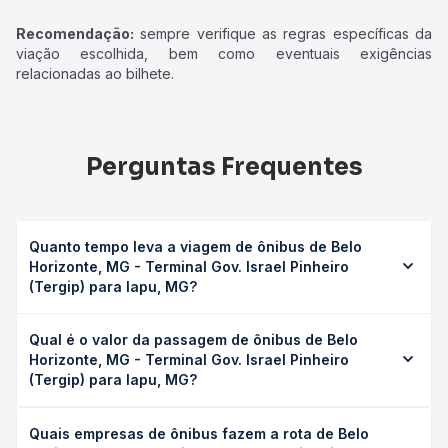
Recomendação:
sempre verifique as regras específicas da
viação escolhida, bem como eventuais exigências
relacionadas ao bilhete.
Perguntas Frequentes
Quanto tempo leva a viagem de ônibus de Belo
Horizonte, MG - Terminal Gov. Israel Pinheiro
(Tergip) para Iapu, MG?
A viagem de ônibus de Belo Horizonte, MG - Terminal Gov.
Qual é o valor da passagem de ônibus de Belo
Israel Pinheiro (Tergip) para Iapu, MG leva em média 5h
Horizonte, MG - Terminal Gov. Israel Pinheiro
16min, podendo variar conforme a viação, o tipo de
(Tergip) para Iapu, MG?
serviço (convencional, executivo ou leito) e as condições
de tráfego. Na Quero Passagem você consulta os horários
O preço da passagem de ônibus de Belo Horizonte, MG -
disponíveis e vê a duração exata de cada opção na data
Quais empresas de ônibus fazem a rota de Belo
Terminal Gov. Israel Pinheiro (Tergip) para Iapu, MG custa
desejada.