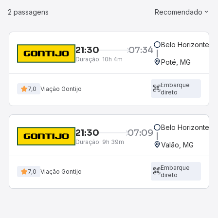
2 passagens
Recomendado
Belo Horizonte, M
21:30
07:34
Duração:
10h 4m
Poté, MG
Embarque
7,0
Viação Gontijo
direto
Belo Horizonte, M
21:30
07:09
Duração:
9h 39m
Valão, MG
Embarque
7,0
Viação Gontijo
direto