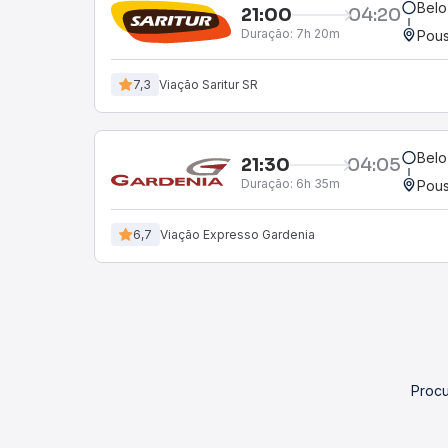
Belo
21:00
04:20
Duração:
7h 20m
Pous
7,3
Viação Saritur SR
Belo
21:30
04:05
Duração:
6h 35m
Pous
6,7
Viação Expresso Gardenia
Procu