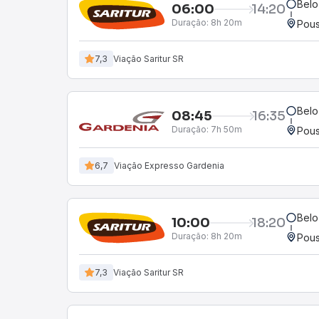
Belo
06:00
14:20
Duração:
8h 20m
Pous
7,3
Viação Saritur SR
Belo
08:45
16:35
Duração:
7h 50m
Pous
6,7
Viação Expresso Gardenia
Belo
10:00
18:20
Duração:
8h 20m
Pous
7,3
Viação Saritur SR