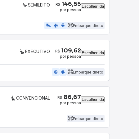
146,55
R$
SEMILEITO
Escolher ida
por pessoa
airline_seat_legroom_extra
ac_unit
WC
Embarque direto
109,62
R$
EXECUTIVO
Escolher ida
por pessoa
ac_unit
wc
Embarque direto
86,67
R$
CONVENCIONAL
Escolher ida
por pessoa
Embarque direto