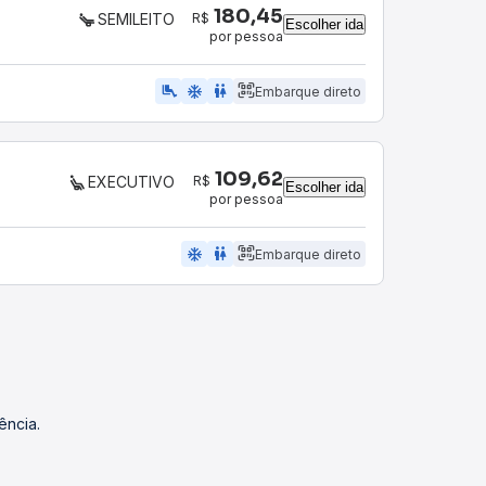
180,45
R$
SEMILEITO
Escolher ida
por pessoa
airline_seat_legroom_extra
ac_unit
WC
Embarque direto
109,62
R$
EXECUTIVO
Escolher ida
por pessoa
ac_unit
wc
Embarque direto
ência.