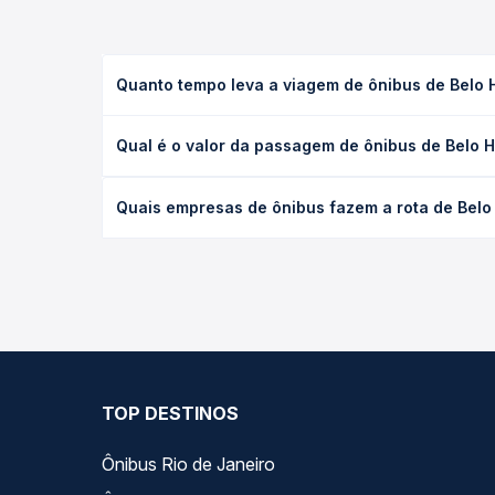
Quanto tempo leva a viagem de ônibus de Belo Ho
A viagem de ônibus de Belo Horizonte, MG - Termin
Qual é o valor da passagem de ônibus de Belo Ho
a viação, o tipo de serviço (convencional, executi
de cada opção na data desejada.
O preço da passagem de ônibus de Belo Horizonte, 
Quais empresas de ônibus fazem a rota de Belo H
conforme a data da viagem, a empresa, o tipo de 
e garante a melhor oferta para o seu roteiro.
As viações Expresso Gardenia, Saritur SR operam o 
horários variados ao longo do dia. Na Quero Pass
que melhor se encaixa na sua viagem.
TOP DESTINOS
Ônibus Rio de Janeiro