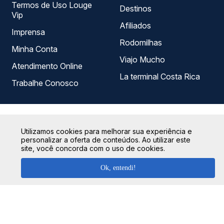
Termos de Uso Louge
Destinos
Vip
Afiliados
Imprensa
Rodomilhas
Minha Conta
Viajo Mucho
Atendimento Online
La terminal Costa Rica
Trabalhe Conosco
Utilizamos cookies para melhorar sua experiência e
personalizar a oferta de conteúdos. Ao utilizar este
site, você concorda com o uso de cookies.
Ok, entendi!
Na Quero Passagem sua compra é totalmente segura!
Para garantirmos que seus dados estejam sempre
protegidos, não armazenamos nenhuma informação do
cartão de crédito utilizado, seguindo os protocolos de