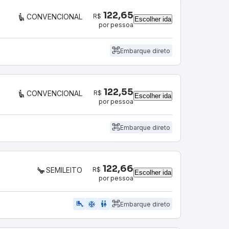
122,65
R$
CONVENCIONAL
Escolher ida
por pessoa
Embarque direto
122,55
R$
CONVENCIONAL
Escolher ida
por pessoa
Embarque direto
122,66
R$
SEMILEITO
Escolher ida
por pessoa
airline_seat_legroom_extra
ac_unit
WC
Embarque direto