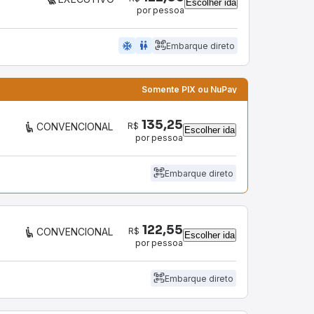
Escolher ida
por pessoa
ac_unit
wc
Embarque direto
Somente PIX ou NuPay
135,25
R$
CONVENCIONAL
Escolher ida
por pessoa
Embarque direto
122,55
R$
CONVENCIONAL
Escolher ida
por pessoa
Embarque direto