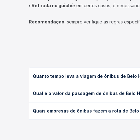
• Retirada no guichê:
em certos casos, é necessário r
Recomendação:
sempre verifique as regras específ
Quanto tempo leva a viagem de ônibus de Belo
A viagem de ônibus de Belo Horizonte, MG - TODOS
Qual é o valor da passagem de ônibus de Belo
(convencional, executivo ou leito) e as condições
desejada.
O preço da passagem de ônibus de Belo Horizonte
Quais empresas de ônibus fazem a rota de Bel
o tipo de poltrona e a antecedência da compra. N
roteiro.
As viações Expresso União, Saritur SR, Expresso 
longo do dia. Na Quero Passagem você compara tod
na sua viagem.