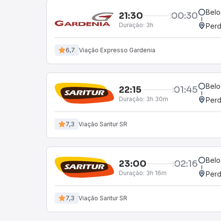
Belo
21:30
00:30
Duração:
3h
Perd
6,7
Viação Expresso Gardenia
Belo
22:15
01:45
Duração:
3h 30m
Perd
7,3
Viação Saritur SR
Belo
23:00
02:16
Duração:
3h 16m
Perd
7,3
Viação Saritur SR