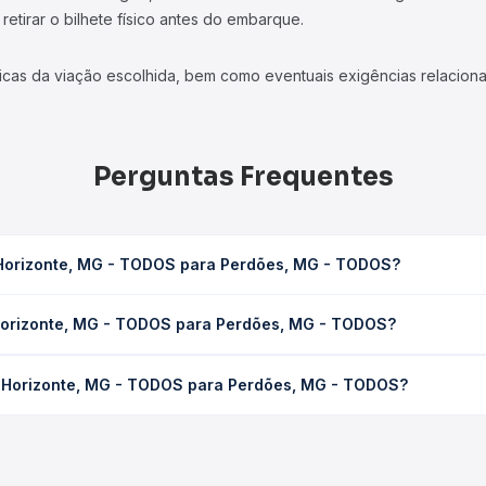
etirar o bilhete físico antes do embarque.
icas da viação escolhida, bem como eventuais exigências relaciona
Perguntas Frequentes
 Horizonte, MG - TODOS para Perdões, MG - TODOS?
 para Perdões, MG - TODOS leva em média 3h 25min, podendo vari
 Horizonte, MG - TODOS para Perdões, MG - TODOS?
 de tráfego. Na Quero Passagem você consulta os horários disponív
, MG - TODOS para Perdões, MG - TODOS custa em média R$ 124,00
o Horizonte, MG - TODOS para Perdões, MG - TODOS?
a Quero Passagem você compara os preços de todas as viações em t
Gardenia, Serro operam o trecho de Belo Horizonte, MG - TODOS p
as as opções — empresas, horários, tipos de serviço e preços — 