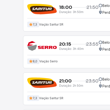
Belo
18:00
21:50
Duração:
3h 50m
Perd
7,3
Viação Saritur SR
Belo
20:15
23:55
Duração:
3h 40m
Perd
8,0
Viação Serro
Belo
21:00
23:50
Duração:
2h 50m
Perd
7,3
Viação Saritur SR