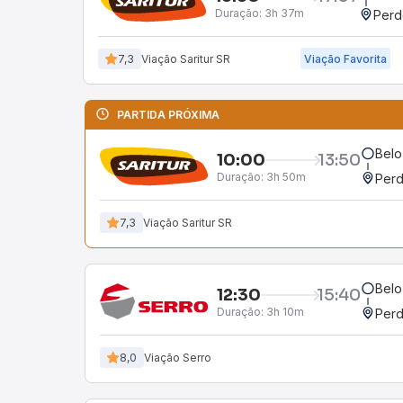
Duração:
3h 37m
Perd
7,3
Viação Saritur SR
Viação Favorita
PARTIDA PRÓXIMA
Belo
10:00
13:50
Duração:
3h 50m
Perd
7,3
Viação Saritur SR
Belo
12:30
15:40
Duração:
3h 10m
Perd
8,0
Viação Serro