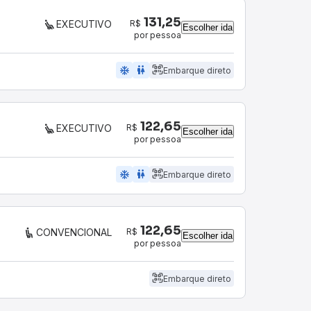
131,25
R$
EXECUTIVO
Escolher ida
por pessoa
ac_unit
wc
Embarque direto
122,65
R$
EXECUTIVO
Escolher ida
por pessoa
ac_unit
wc
Embarque direto
122,65
R$
CONVENCIONAL
Escolher ida
por pessoa
Embarque direto