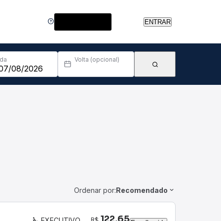
Central de Ajuda
ENTRAR
Ida
Volta (opcional)
Ordenar por:
Recomendado
122,65
R$
EXECUTIVO