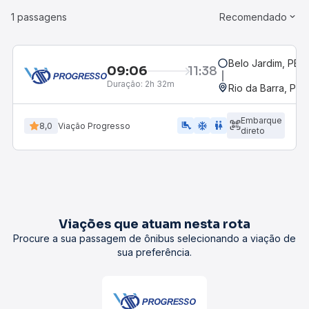
1 passagens
Recomendado
Belo Jardim, PE -
09:06
11:38
Duração:
2h 32m
Rio da Barra, PE
Embarque
airline_seat_legroom_extra
ac_unit
wc
8,0
Viação Progresso
direto
Viações que atuam nesta rota
Procure a sua passagem de ônibus selecionando a viação de
sua preferência.