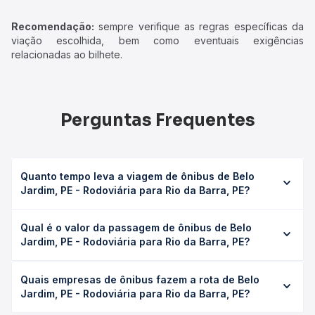
Recomendação:
sempre verifique as regras específicas da
viação escolhida, bem como eventuais exigências
relacionadas ao bilhete.
Perguntas Frequentes
Quanto tempo leva a viagem de ônibus de Belo
Jardim, PE - Rodoviária para Rio da Barra, PE?
A viagem de ônibus de Belo Jardim, PE - Rodoviária para
Qual é o valor da passagem de ônibus de Belo
Rio da Barra, PE leva em média 2h 32min, podendo variar
Jardim, PE - Rodoviária para Rio da Barra, PE?
conforme a viação, o tipo de serviço (convencional,
executivo ou leito) e as condições de tráfego. Na Quero
O preço da passagem de ônibus de Belo Jardim, PE -
Passagem você consulta os horários disponíveis e vê a
Quais empresas de ônibus fazem a rota de Belo
Rodoviária para Rio da Barra, PE custa em média R$ 71,56
duração exata de cada opção na data desejada.
Jardim, PE - Rodoviária para Rio da Barra, PE?
e varia conforme a data da viagem, a empresa, o tipo de
poltrona e a antecedência da compra. Na Quero