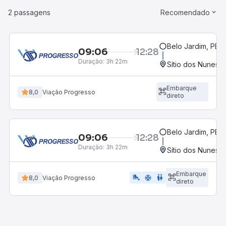
2 passagens
Recomendado
Belo Jardim, PE -
09:06
12:28
Duração:
3h 22m
Sítio dos Nunes, 
Embarque
8,0
Viação Progresso
direto
Belo Jardim, PE -
09:06
12:28
Duração:
3h 22m
Sítio dos Nunes, 
Embarque
airline_seat_legroom_extra
ac_unit
wc
8,0
Viação Progresso
direto