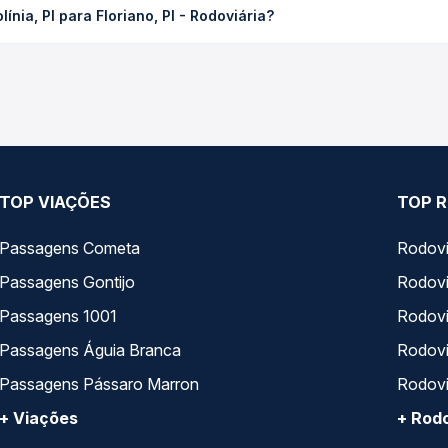
nia, PI para Floriano, PI - Rodoviária?
cê compara os preços de todas as viações em tempo real e garante
 de Bertolínia, PI para Floriano, PI - Rodoviária, com horários va
pos de serviço e preços — em um só lugar e escolhe a que melhor 
TOP VIAÇÕES
TOP R
Passagens Cometa
Rodovi
Passagens Gontijo
Rodovi
Passagens 1001
Rodoviá
Passagens Águia Branca
Rodoviá
Passagens Pássaro Marron
Rodovi
+ Viações
+ Rodo