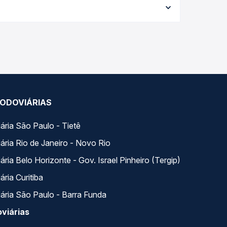
 a melhor oferta para o seu roteiro.
riados ao longo do dia. Na Quero Passagem você
se encaixa na sua viagem.
ODOVIÁRIAS
ária São Paulo - Tietê
ária Rio de Janeiro - Novo Rio
ria Belo Horizonte - Gov. Israel Pinheiro (Tergip)
ria Curitiba
ária São Paulo - Barra Funda
viárias