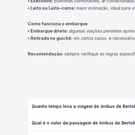
• Executivo:
poltronas confortáveis, ar-condicionado,
• Leito ou Leito-cama:
maior inclinação, ideal para 
Como funciona o embarque
• Embarque direto:
algumas viações permitem apresen
• Retirada no guichê:
em certos casos, é necessário r
Recomendação:
sempre verifique as regras específ
Quanto tempo leva a viagem de ônibus de Bertolín
A viagem de ônibus de Bertolínia, PI para Floriano,
Qual é o valor da passagem de ônibus de Bertolín
ou leito) e as condições de tráfego. Na Quero Pas
O preço da passagem de ônibus de Bertolínia, PI pa