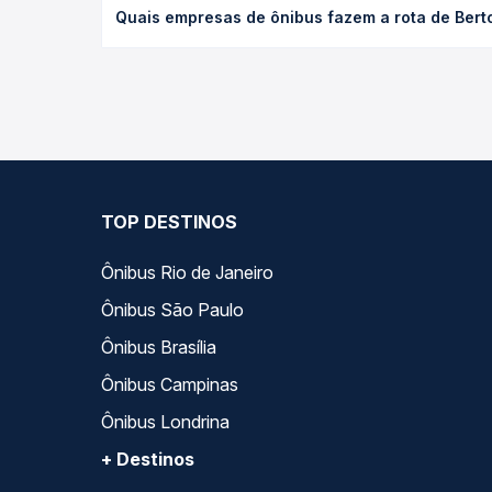
Quais empresas de ônibus fazem a rota de Bertolí
e a antecedência da compra. Na Quero Passagem vo
As viações Expresso Floriano, Sete operam o trecho
compara todas as opções — empresas, horários, ti
TOP DESTINOS
Ônibus Rio de Janeiro
Ônibus São Paulo
Ônibus Brasília
Ônibus Campinas
Ônibus Londrina
+ Destinos