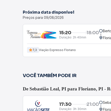
Próxima data disponível
Preços para 09/08/2026
Berto
15:20
18:00
Duração:
2h 40min
Flori
7,3
Viação Expresso Floriano
VOCÊ TAMBÉM PODE IR
De Sebastião Leal, PI para Floriano, PI - 
Sebas
17:30
21:00
Duração:
3h 30min
Flori