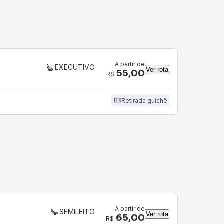
A partir de
EXECUTIVO
Ver rota
55,00
R$
Retirada guichê
A partir de
SEMILEITO
Ver rota
65,00
R$