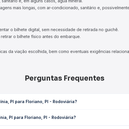
 sanitário e, em alguns casos, água mineral.
viagens mais longas, com ar-condicionado, sanitário e, possivelmente
tar o bilhete digital, sem necessidade de retirada no guichê.
etirar o bilhete físico antes do embarque.
icas da viação escolhida, bem como eventuais exigências relaciona
Perguntas Frequentes
ia, PI para Floriano, PI - Rodoviária?
 PI - Rodoviária leva em média 2h 41min, podendo variar conforme a 
ia, PI para Floriano, PI - Rodoviária?
sagem você consulta os horários disponíveis e vê a duração exata
ra Floriano, PI - Rodoviária custa em média R$ 71,22 e varia confor