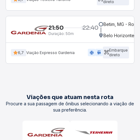
direto
Betim, MG - Rodov
21:50
22:40
Duração:
50m
Belo Horizonte, M
Embarque
ac_unit
wc
6,7
Viação Expresso Gardenia
direto
Viações que atuam nesta rota
Procure a sua passagem de ônibus selecionando a viação de
sua preferência.