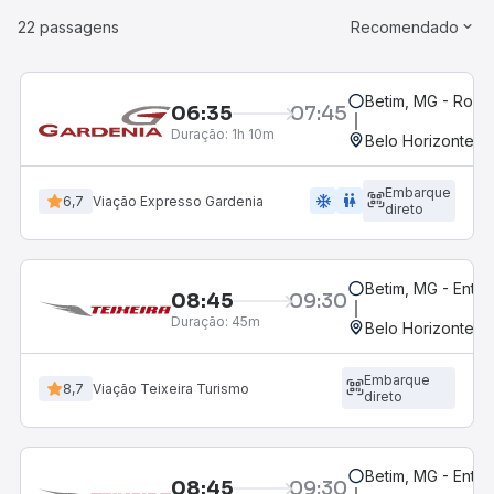
22 passagens
Recomendado
Betim, MG - Rodov
06:35
07:45
Duração:
1h 10m
Belo Horizonte, M
Embarque
ac_unit
wc
6,7
Viação Expresso Gardenia
direto
Betim, MG - Entra
08:45
09:30
Duração:
45m
Belo Horizonte, M
Embarque
8,7
Viação Teixeira Turismo
direto
Betim, MG - Entr
08:45
09:30