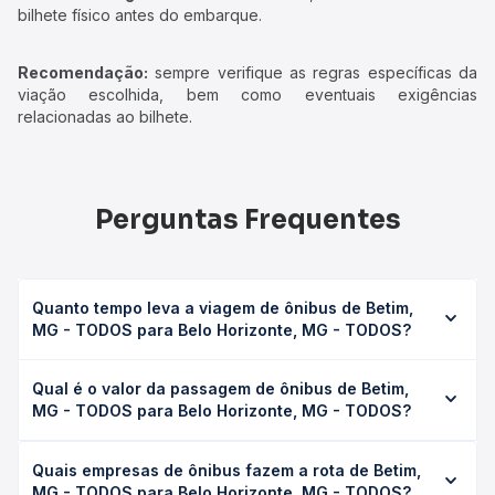
bilhete físico antes do embarque.
Recomendação:
sempre verifique as regras específicas da
viação escolhida, bem como eventuais exigências
relacionadas ao bilhete.
Perguntas Frequentes
Quanto tempo leva a viagem de ônibus de Betim,
MG - TODOS para Belo Horizonte, MG - TODOS?
A viagem de ônibus de Betim, MG - TODOS para Belo
Qual é o valor da passagem de ônibus de Betim,
Horizonte, MG - TODOS leva em média 0h 55min,
MG - TODOS para Belo Horizonte, MG - TODOS?
podendo variar conforme a viação, o tipo de serviço
(convencional, executivo ou leito) e as condições de
O preço da passagem de ônibus de Betim, MG - TODOS
tráfego. Na Quero Passagem você consulta os horários
Quais empresas de ônibus fazem a rota de Betim,
para Belo Horizonte, MG - TODOS custa em média R$
disponíveis e vê a duração exata de cada opção na data
MG - TODOS para Belo Horizonte, MG - TODOS?
30,42 e varia conforme a data da viagem, a empresa, o