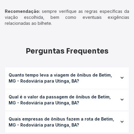
Recomendação:
sempre verifique as regras específicas da
viação escolhida, bem como eventuais exigências
relacionadas ao bilhete.
Perguntas Frequentes
Quanto tempo leva a viagem de ônibus de Betim,
MG - Rodoviária para Utinga, BA?
A viagem de ônibus de Betim, MG - Rodoviária para
Qual é o valor da passagem de ônibus de Betim,
Utinga, BA leva em média 23h 40min, podendo variar
MG - Rodoviária para Utinga, BA?
conforme a viação, o tipo de serviço (convencional,
executivo ou leito) e as condições de tráfego. Na Quero
O preço da passagem de ônibus de Betim, MG -
Passagem você consulta os horários disponíveis e vê a
Quais empresas de ônibus fazem a rota de Betim,
Rodoviária para Utinga, BA custa em média R$ 374,74 e
duração exata de cada opção na data desejada.
MG - Rodoviária para Utinga, BA?
varia conforme a data da viagem, a empresa, o tipo de
poltrona e a antecedência da compra. Na Quero