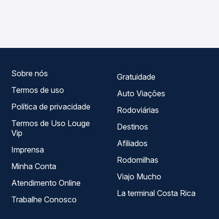
As viações Emtram operam o trecho de Betim, MG -
Passagem você compara os preços de todas as viações
Rodoviária para Utinga, BA, com horários variados ao
em tempo real e garante a melhor oferta para o seu
longo do dia. Na Quero Passagem você compara todas as
roteiro.
opções — empresas, horários, tipos de serviço e preços
— em um só lugar e escolhe a que melhor se encaixa na
sua viagem.
Sobre nós
Gratuidade
Termos de uso
Auto Viações
Política de privacidade
Rodoviárias
Termos de Uso Louge
Destinos
Vip
Afiliados
Imprensa
Rodomilhas
Minha Conta
Viajo Mucho
Atendimento Online
La terminal Costa Rica
Trabalhe Conosco