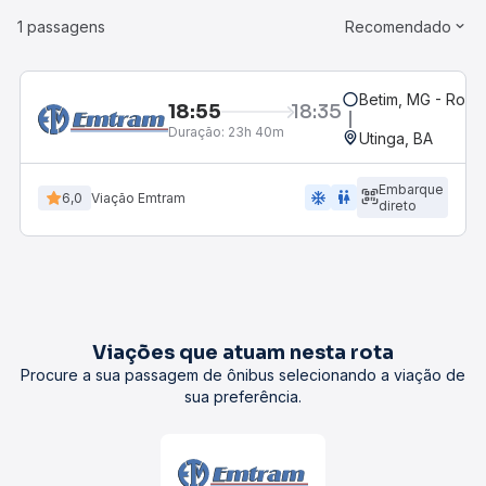
1 passagens
Recomendado
Betim, MG - Rodov
18:55
18:35
Duração:
23h 40m
Utinga, BA
Embarque
ac_unit
wc
6,0
Viação Emtram
direto
Viações que atuam nesta rota
Procure a sua passagem de ônibus selecionando a viação de
sua preferência.