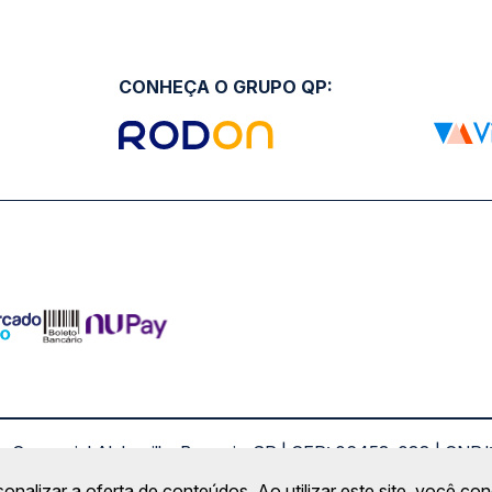
CONHEÇA O GRUPO QP:
ro Comercial Alphaville, Barueri - SP | CEP: 06453-038 | C
Copyright 2026 © QueroPassagem.com.br
sonalizar a oferta de conteúdos. Ao utilizar este site, você c