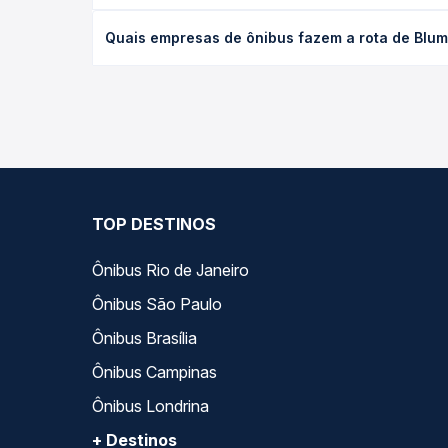
O preço da passagem de ônibus de Blumenau, SC - R
Quais empresas de ônibus fazem a rota de Blum
poltrona e a antecedência da compra. Na Quero Pa
As viações Catarinense operam o trecho de Blumen
as opções — empresas, horários, tipos de serviço 
TOP DESTINOS
Ônibus Rio de Janeiro
Ônibus São Paulo
Ônibus Brasília
Ônibus Campinas
Ônibus Londrina
+ Destinos