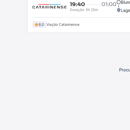
Blum
19:40
01:00
Duração:
5h 20m
Lage
8,0
Viação Catarinense
Procu