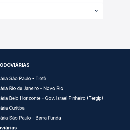
me a data da viagem, a empresa, o tipo de
e garante a melhor oferta para o seu roteiro.
ngo do dia. Na Quero Passagem você compara todas
ua viagem.
ODOVIÁRIAS
ária São Paulo - Tietê
ária Rio de Janeiro - Novo Rio
ria Belo Horizonte - Gov. Israel Pinheiro (Tergip)
ria Curitiba
ária São Paulo - Barra Funda
viárias