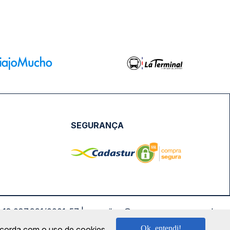
SEGURANÇA
NPJ: 18.087.991/0001-57 | saconibus@queropassagem.com.br
Ok, entendi!
oncorda com o uso de cookies.