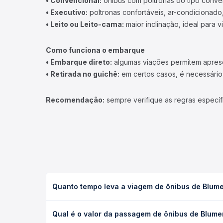
• Convencional:
ônibus com poltronas do tipo conve
• Executivo:
poltronas confortáveis, ar-condicionado,
• Leito ou Leito-cama:
maior inclinação, ideal para 
Como funciona o embarque
• Embarque direto:
algumas viações permitem apresen
• Retirada no guichê:
em certos casos, é necessário r
Recomendação:
sempre verifique as regras específ
Quanto tempo leva a viagem de ônibus de Blume
A viagem de ônibus de Blumenau, SC - Rodoviária p
Qual é o valor da passagem de ônibus de Blume
ou leito) e as condições de tráfego. Na Quero Pas