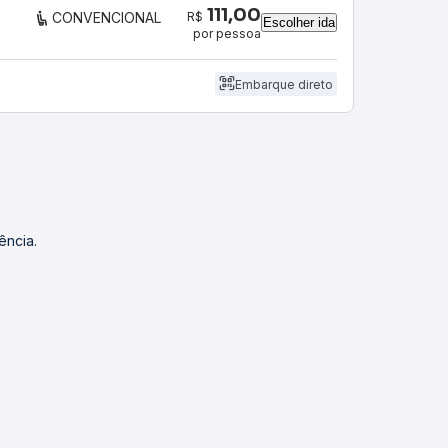
111,00
R$
CONVENCIONAL
Escolher ida
por pessoa
Embarque direto
ência.