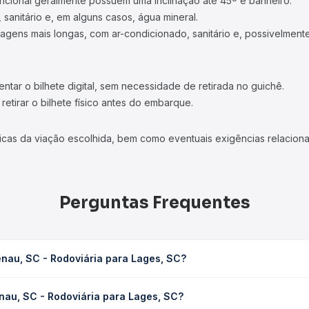
ncional geralmente possuem uma inclinação até 45º e banheiro.
 sanitário e, em alguns casos, água mineral.
viagens mais longas, com ar-condicionado, sanitário e, possivelmente
tar o bilhete digital, sem necessidade de retirada no guichê.
etirar o bilhete físico antes do embarque.
icas da viação escolhida, bem como eventuais exigências relaciona
Perguntas Frequentes
nau, SC - Rodoviária para Lages, SC?
ara Lages, SC leva em média 5h 8min, podendo variar conforme a v
nau, SC - Rodoviária para Lages, SC?
sagem você consulta os horários disponíveis e vê a duração exata