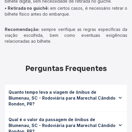
bilhete digital, sem necessidade de retirada no guichê.
• Retirada no guichê:
em certos casos, é necessário retirar o
bilhete físico antes do embarque.
Recomendação:
sempre verifique as regras específicas da
viação escolhida, bem como eventuais exigências
relacionadas ao bilhete.
Perguntas Frequentes
Quanto tempo leva a viagem de ônibus de
Blumenau, SC - Rodoviária para Marechal Cândido
Rondon, PR?
A viagem de ônibus de Blumenau, SC - Rodoviária para
Qual é o valor da passagem de ônibus de
Marechal Cândido Rondon, PR leva em média 19h,
Blumenau, SC - Rodoviária para Marechal Cândido
podendo variar conforme a viação, o tipo de serviço
Rondon, PR?