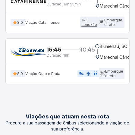
Duração:
19h 55min
Marechal Cândid
1
Embarque
8,0
Viação Catarinense
conexão
direto
Blumenau, SC - R
15:45
10:45
Duração:
19h
Marechal Cândid
Embarque
airline_seat_legroom_extra
ac_unit
WC
8,0
Viação Ouro e Prata
direto
Viações que atuam nesta rota
Procure a sua passagem de ônibus selecionando a viação de
sua preferência.