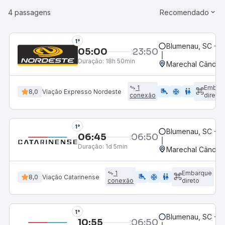
4 passagens
Recomendado
1°
Blumenau, SC - R
05:00
23:50
Duração:
18h 50min
Marechal Cândid
1
Embar
airline_seat_legroom_extra
ac_unit
WC
8,0
Viação Expresso Nordeste
conexão
direto
1°
Blumenau, SC - R
06:45
06:50
Duração:
1d 5min
Marechal Cândid
1
Embarque
airline_seat_legroom_extra
ac_unit
WC
8,0
Viação Catarinense
conexão
direto
1°
Blumenau, SC - R
10:55
06:50