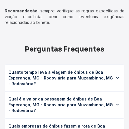
Recomendação:
sempre verifique as regras específicas da
viação escolhida, bem como eventuais exigências
relacionadas ao bilhete.
Perguntas Frequentes
Quanto tempo leva a viagem de ônibus de Boa
Esperança, MG - Rodoviária para Muzambinho, MG
- Rodoviária?
A viagem de ônibus de Boa Esperança, MG - Rodoviária
Qual é o valor da passagem de ônibus de Boa
para Muzambinho, MG - Rodoviária leva em média 2h
Esperança, MG - Rodoviária para Muzambinho, MG
35min, podendo variar conforme a viação, o tipo de
- Rodoviária?
serviço (convencional, executivo ou leito) e as condições
de tráfego. Na Quero Passagem você consulta os horários
O preço da passagem de ônibus de Boa Esperança, MG -
disponíveis e vê a duração exata de cada opção na data
Quais empresas de ônibus fazem a rota de Boa
Rodoviária para Muzambinho, MG - Rodoviária custa em
desejada.