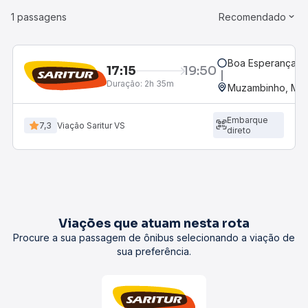
1 passagens
Recomendado
Boa Esperança, M
17:15
19:50
Duração:
2h 35m
Muzambinho, MG 
Embarque
7,3
Viação Saritur VS
direto
Viações que atuam nesta rota
Procure a sua passagem de ônibus selecionando a viação de
sua preferência.